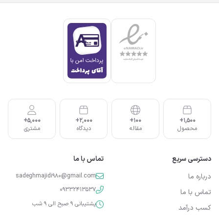
5,000+
2,000+
100+
1,500+
محصول
مقاله
دیدگاه
مشتری
دسترسی سریع
تماس با ما
درباره ما
sadeghmajidi980@gmail.com
09332413537
تماس با ما
پشتیبانی 9 صبح الی 9 شب
کسب درآمد