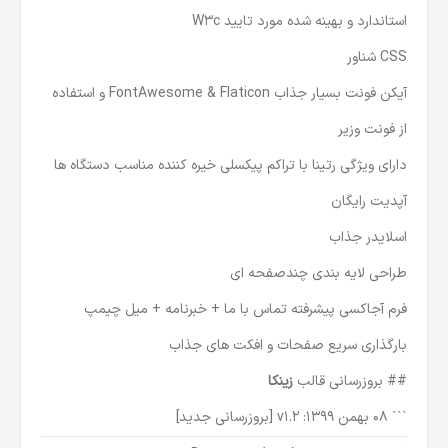
استاندارد و بهینه شده مورد تایید W3c
CSS شناور
آیکن فونت بسیار جذاب FontAwesome & Flaticon و استفاده
از فونت وزیر
دارای ویژگی رتینا با تراکم پیکسلی خیره کننده مناسب دستگاه ها
آپدیت رایگان
اسلایدر جذاب
طراحی لایه بندی چندصفحه ای
فرم آجاکسی پیشرفته تماس با ما + خبرنامه + میل چیمپ
بارگذاری سریع صفحات و افکت های جذاب
## بروزرسانی قالب
زینکا
``` 08 بهمن 1399: v1.2 [بروزرسانی جدید]