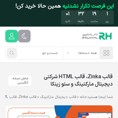
فتن به محتوای اصلی
این فرصت تکرار نشدنیه
همین حالا خرید کن!
۰۰
۳۲
۱۹
۱
روز
ساعت
دقیقه
ثانیه
همه دسته‌ها
قالب Zinka، قالب HTML شرکتی
شامل نسخه
دیجیتال مارکتینگ و سئو زینکا
انگلیسی
شما اینجا هستید:
خانه
»
قالب دیجیتال مارکتینگ
»
قالب Zinka، قالب HTML شرکتی دیجیتال مارکتینگ و سئو زینکا