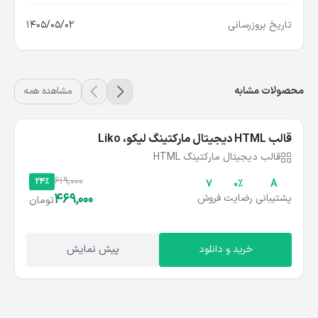
تاریخ بروزرسانی
1405/05/02
محصولات مشابه
مشاهده همه
شامل نسخه انگلیسی
قالب HTML دیجیتال مارکتینگ لیکو، Liko
قالب دیجیتال مارکتینگ HTML
619,000
24%
۷
۰%
A
469,000
پشتیبانی
رضایت
فروش
تومان
خرید و دانلود
پیش نمایش