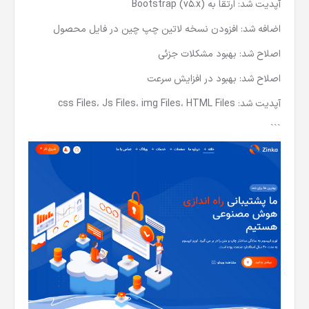
آپدیت شد: ارتقا به Bootstrap (v5.x)
اضافه شد: افزودن نسخه لاتین چپ چین در فایل محصول
اصلاح شد: بهبود مشکلات جزئی
اصلاح شد: بهبود در افزایش سرعت
آپدیت شد: css Files، Js Files، img Files، HTML Files
```