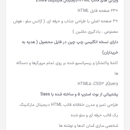
ویژگی های قالب HTML دیجیتال مارکتینگ Zinka
+23 صفحه فایل HTML
+3 صفحه اصلی با طراحی جذاب و حرفه ای. ( آژانس سئو ، هوش
مصنوعی ، یادگیری ماشین )
دارای نسخه انگلیسی چپ چین در فایل محصول ( هدیه به
خریداران)
کاملا واکنشگرا و ریسپانسیو شده بر روی تمام مرورگرها و دستگاه
ها
HTML5 ،CSS3 ،jQuery
پشتیبانی از بوت استرپ 5 و ساخته شده با Sass
طراحی تمیز و مدرن خلاقانه قالب HTML دیجیتال مارکتینگ
یک قالب حرفه ای و سئو شده
شخصی سازی آسان کدها و نوشته ها