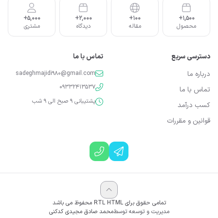
5,000+
2,000+
100+
1,500+
محصول
مقاله
دیدگاه
مشتری
دسترسی سریع
تماس با ما
درباره ما
sadeghmajidi980@gmail.com
09332413537
تماس با ما
پشتیبانی 9 صبح الی 9 شب
کسب درآمد
قوانین و مقررات
تمامی حقوق برای RTL HTML محفوظ می باشد