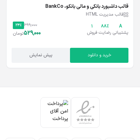
قالب داشبورد بانکی و مالی بانکو، BankCo
قالب مدیریت HTML
699,000
24%
1
۸۸%
A
529,000
پشتیبانی
رضایت
فروش
تومان
خرید و دانلود
پیش نمایش