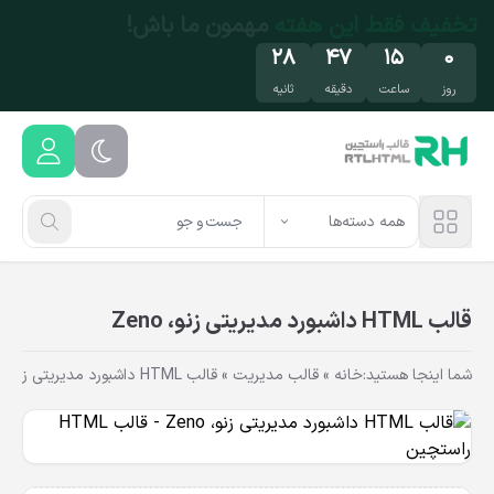
فتن به محتوای اصلی
تخفیف محدود
روی محصولات محبوب! فرصت رو
از دست نده!
۲۸
۴۷
۱۵
۰
روز
ساعت
دقیقه
ثانیه
همه دسته‌ها
قالب HTML داشبورد مدیریتی زنو، Zeno
شما اینجا هستید:
خانه
»
قالب مدیریت
»
قالب HTML داشبورد مدیریتی زنو، Zeno