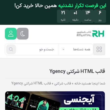
فتن به محتوای اصلی
این فرصت تکرار نشدنیه
همین حالا خرید کن!
۲۰
۰۱
۱۴
۶
روز
ساعت
دقیقه
ثانیه
همه دسته‌ها
قالب HTML شرکتی Ygency
شما اینجا هستید:
خانه
»
قالب شرکتی
»
قالب HTML شرکتی Ygency