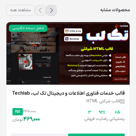
محصولات مشابه
مشاهده همه
شامل نسخه انگلیسی
قالب خدمات فناوری اطلاعات و دیجیتال تک‌ لب، Techlab
قالب شرکتی HTML
627,000
25%
3
۹۲%
A+
469,000
پشتیبانی
رضایت
فروش
تومان