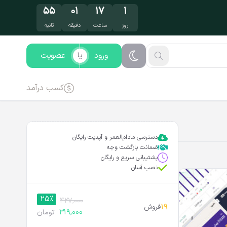
۵۳
۰۱
۱۷
۱
روز
ساعت
دقیقه
ثانیه
ورود
عضویت
یا
کسب درآمد
دسترسی مادام‌العمر و آپدیت رایگان
ضمانت بازگشت وجه
پشتیبانی سریع و رایگان
نصب آسان
25%
427,000
19
فروش
319,000
تومان