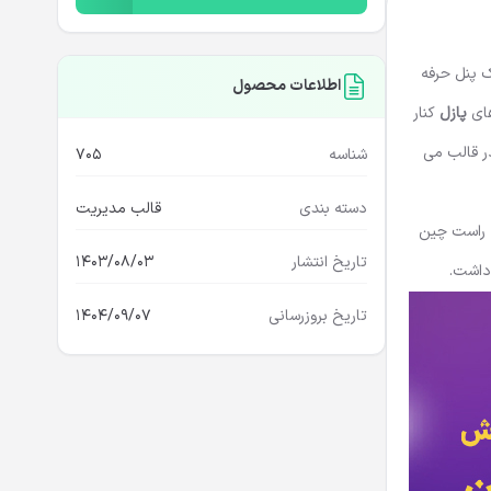
ک پنل حرفه
اطلاعات محصول
پازل
کنار
ر قالب می
شناسه
705
دسته بندی
قالب مدیریت
ا راست چین
تاریخ انتشار
1403/08/03
داشت.
تاریخ بروزرسانی
1404/09/07