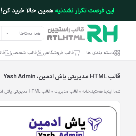
فتن به محتوای اصلی
این فرصت تکرار نشدنیه
همین حالا خرید کن!
همه دسته‌ها
دسته بندی ها
قالب فروشگاهی
قالب شخصی
قال
قالب HTML مدیریتی یاش ادمین، Yash Admin
شما اینجا هستید:
خانه
»
قالب مدیریت
»
قالب HTML مدیریتی یاش ادمین، Yash Admin