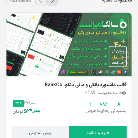
محصولات مشابه
مشاهده همه
قالب داشبورد بانکی و مالی بانکو، BankCo
قالب مدیریت HTML
699,000
24%
1
۸۸%
A
529,000
پشتیبانی
رضایت
فروش
تومان
خرید و دانلود
پیش نمایش