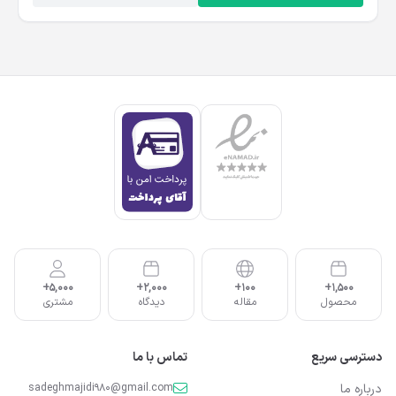
5,000+
2,000+
100+
1,500+
محصول
مقاله
دیدگاه
مشتری
دسترسی سریع
تماس با ما
درباره ما
sadeghmajidi980@gmail.com