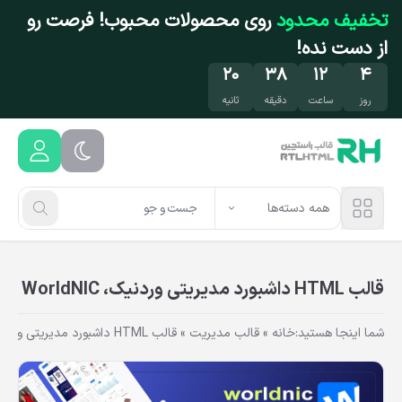
فتن به محتوای اصلی
تخفیف محدود
روی محصولات محبوب! فرصت رو
از دست نده!
۲۰
۳۸
۱۲
۴
روز
ساعت
دقیقه
ثانیه
همه دسته‌ها
قالب HTML داشبورد مدیریتی وردنیک، WorldNIC
شما اینجا هستید:
خانه
»
قالب مدیریت
»
قالب HTML داشبورد مدیریتی وردنیک، WorldNIC