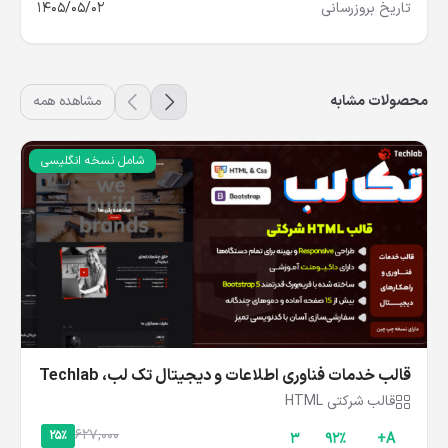
تاریخ بروزرسانی
1405/05/02
محصولات مشابه
مشاهده همه
شامل نسخه انگلیسی
قالب خدمات فناوری اطلاعات و دیجیتال تک‌ لب، Techlab
قالب شرکتی HTML
627,000
25%
3
۹۲%
A+