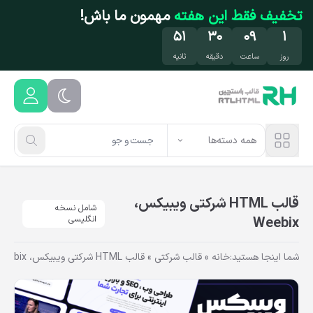
فتن به محتوای اصلی
تخفیف فقط این هفته
مهمون ما باش!
۵۰
۳۰
۰۹
۱
روز
ساعت
دقیقه
ثانیه
همه دسته‌ها
قالب HTML شرکتی ویبیکس،
شامل نسخه
Weebix
انگلیسی
شما اینجا هستید:
خانه
»
قالب شرکتی
»
قالب HTML شرکتی ویبیکس، Weebix