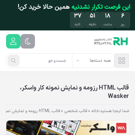
فتن به محتوای اصلی
این فرصت تکرار نشدنیه
همین حالا خرید کن!
۳۷
۵۱
۱۸
۶
روز
ساعت
دقیقه
ثانیه
همه دسته‌ها
قالب HTML رزومه و نمایش نمونه کار واسکر،
Wasker
شما اینجا هستید:
خانه
»
قالب شخصی
»
قالب HTML رزومه و نمایش نمونه کار واسکر، Wasker