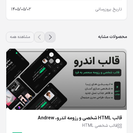
تاریخ بروزرسانی
1405/05/02
محصولات مشابه
مشاهده همه
قالب HTML شخصی و رزومه اندرو، Andrew
قالب شخصی HTML