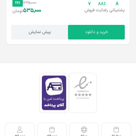
725,000
26%
7
۸۸%
A
535,000
پشتیبانی
رضایت
فروش
تومان
خرید و دانلود
پیش نمایش