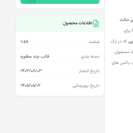
ر
حالت
اطلاعات محصول
برای
یی
که در یک
شناسه
1158
طرح مختلف ارائه کرده است. این ویجت ها شامل؛ هدرها، فوترها، نشانگر صفحه (Bread-crumb)، تک محصول،
دسته بندی
قالب چند منظوره
و، باکس های
تاریخ انتشار
1403/08/03
تاریخ بروزرسانی
1405/05/02