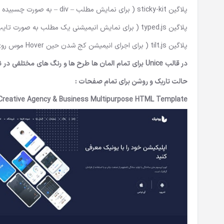
پلاگین sticky-kit ( برای نمایش مطلب – div – به صورت چسبیده یا استیکی )
پلاگین typed.js ( برای نمایش انیمیشنی یک مطلب به صورت تایپ کردن حروف)
پلاگین tilt.js ( برای اجرای انیمیشن کج شدن حین Hover موس روی یک شی – object )
در قالب Unice برای تمام المان ها طرح ها و رنگ های مختلفی در نظر گرفته شده است. در ادامه تنها بخش کوچکی از تصاویر قالب را قرار میدهیم :
حالت تاریک و روشن برای تمام صفحات :
 Creative Agency & Business Multipurpose HTML Template