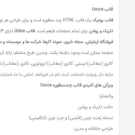
قالب Unice
قالب یونیک
یک
قالب HTML چند منظوره
است و برای طراحی هر نو
تاریک و روشن
برای تمام صفحات فراهم است.
قالب Unice
دارای
13 صفحه اصلی و لن
فروشگاه اینترنتی، مجله خبری، نمونه کارها، شرکت ها و موسسات و س
گالری (مطالب) لیستی، گالری (مطالب) ایزوتوپی، گالری (مطالب) ش
سایه دار، ویجت خدمات، ثبت نام در خبرنامه، تماس با ما، شمارنده
ویژگی های کلیدی قالب چندمنظوره
Unice
واکنشگرا
حالت تاریک و روشن
نسخه راست چین (فارسی) و چپ چین (انگلیسی)
طراحی خلاقانه و مدرن