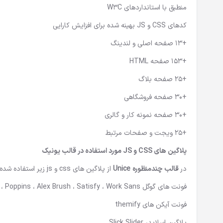
منطبق با استانداردهای W3C
کدهای CSS و JS بهینه شده برای افزایش کارایی
+13 صفحه اصلی و لندینگ
+153 صفحه HTML
+25 صفحه بلاگ
+30 صفحه فروشگاهی
+30 صفحه نمونه کار و گالری
+25 ویجت و صفحات مرتبط
پلاگین های CSS و JS مورد استفاده در قالب
یونیک
در
قالب چندمنظوره Unice
از پلاگین های css و js زیر استفاده شده است :
فونت های گوگل Montserrat ، Raleway ، Roboto ، Poppins ، Alex Brush ، Satisfy ، Work Sans و …
فونت آیکن های themify
پلاگین اسلایدر Slick Slider