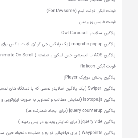
فونت آیکن فونت آسِم (FontAwsome)
فونت فارسی وزیرمتن
پلاگین اسلایدر Owl Carousel
پلاگین magnific-popup (یک پلاگین جی کوئری لایت باکس برای نمایش تمام صفحه و اسلایدی تصویر/مطلب)
پلاگین AOS یا انیمیشن حین اسکرول صفحه ( Animate On Scroll )
فونت آیکن flaticon
پلاگین پخش موزیک jPlayer
پلاگین Swiper (یک پلاگین اسلایدر لمسی که با دستگاه های لمسی همچون موبایل سازگار است )
پلاگین Isotope.js (نمایش مطالب و تصاویر به صورت ایزوتوپی و کنترل انیمیشن و فیلتر کردن آنها )
پلاگین jquery counterup (برای ایجاد شمارنده ها)
پلاگین jquery vide ( برای نمایش ویدیو در پس زمینه )
پلاگین
Waypoints
( برای فراخوانی توابع و عملیات دلخواه حین اس