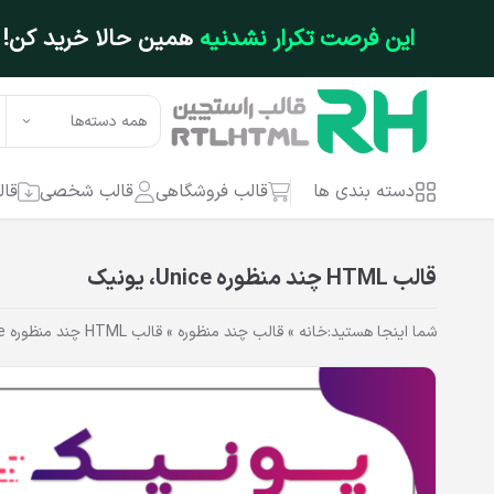
فتن به محتوای اصلی
این فرصت تکرار نشدنیه
همین حالا خرید کن!
همه دسته‌ها
دسته بندی ها
قالب فروشگاهی
قالب شخصی
قال
قالب HTML چند منظوره Unice، یونیک
شما اینجا هستید:
خانه
»
قالب چند منظوره
»
قالب HTML چند منظوره Unice، یونیک