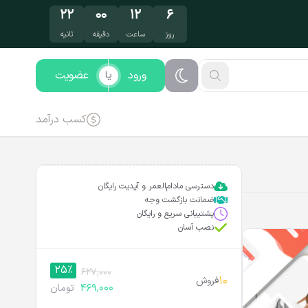
۲۱
۰۰
۱۲
۶
روز
ساعت
دقیقه
ثانیه
ورود
عضویت
یا
کسب درآمد
دسترسی مادام‌العمر و آپدیت رایگان
ضمانت بازگشت وجه
پشتیبانی سریع و رایگان
نصب آسان
25%
627,000
10
فروش
469,000
تومان