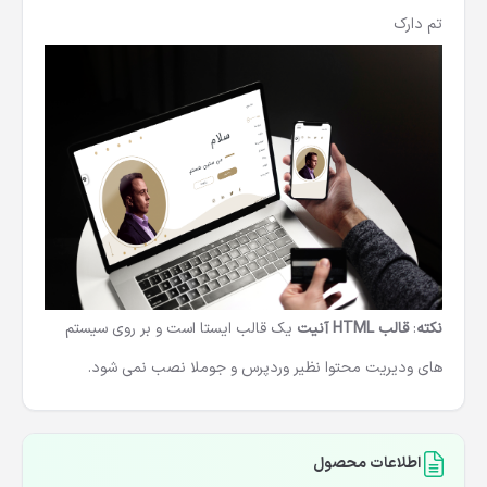
تم دارک
نکته
:
قالب HTML آنیت
یک قالب ایستا است و بر روی سیستم
های ودیریت محتوا نظیر وردپرس و
جوملا
نصب نمی شود.
اطلاعات محصول