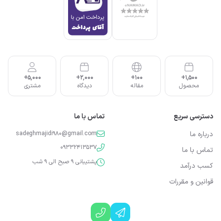
5,000+
2,000+
100+
1,500+
محصول
مقاله
دیدگاه
مشتری
دسترسی سریع
تماس با ما
درباره ما
sadeghmajidi980@gmail.com
09332413537
تماس با ما
پشتیبانی 9 صبح الی 9 شب
کسب درآمد
قوانین و مقررات