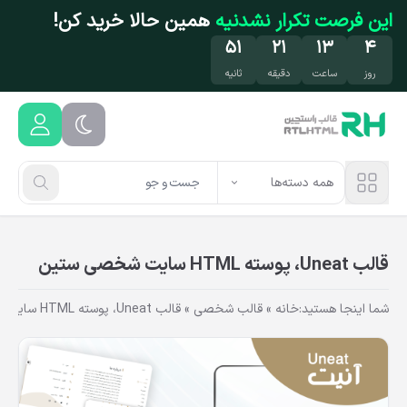
فتن به محتوای اصلی
این فرصت تکرار نشدنیه
همین حالا خرید کن!
۵۰
۲۱
۱۳
۴
روز
ساعت
دقیقه
ثانیه
همه دسته‌ها
قالب Uneat، پوسته HTML سایت شخصی ستین
شما اینجا هستید:
خانه
»
قالب شخصی
»
قالب Uneat، پوسته HTML سایت شخصی ستین