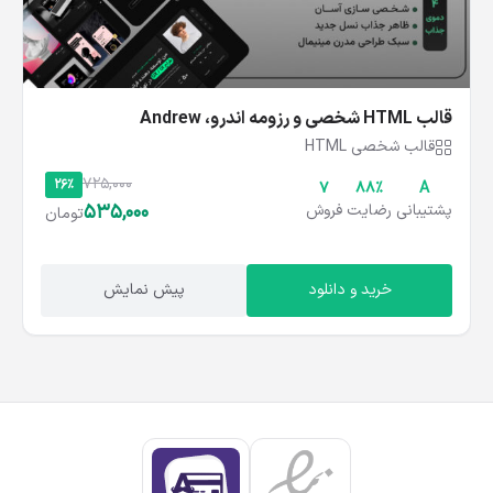
قالب HTML شخصی و رزومه اندرو، Andrew
قالب شخصی HTML
725,000
26%
7
۸۸%
A
535,000
پشتیبانی
رضایت
فروش
تومان
خرید و دانلود
پیش نمایش