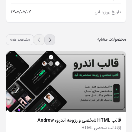
تاریخ بروزرسانی
1405/05/02
محصولات مشابه
مشاهده همه
قالب HTML شخصی و رزومه اندرو، Andrew
قالب شخصی HTML