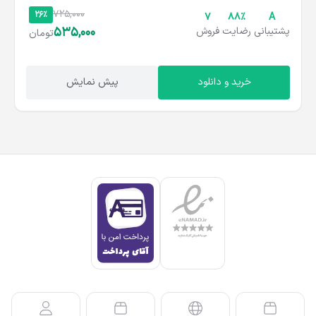
725,000
26%
7
۸۸%
A
535,000
پشتیبانی
رضایت
فروش
تومان
خرید و دانلود
پیش نمایش