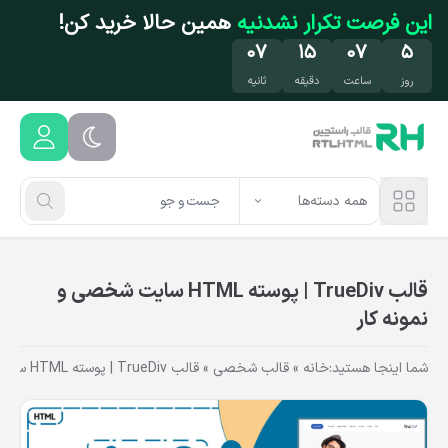
فتن به محتوای اصلی
این فرصت تکرار نشدنیه
همین حالا خرید کن!
۰۶
۱۵
۰۷
۵
روز
ساعت
دقیقه
ثانیه
همه دسته‌ها
قالب TrueDiv | پوسته HTML سایت شخصی و
نمونه کار
شما اینجا هستید:
خانه
»
قالب شخصی
»
قالب TrueDiv | پوسته HTML سایت شخصی و نمونه کار