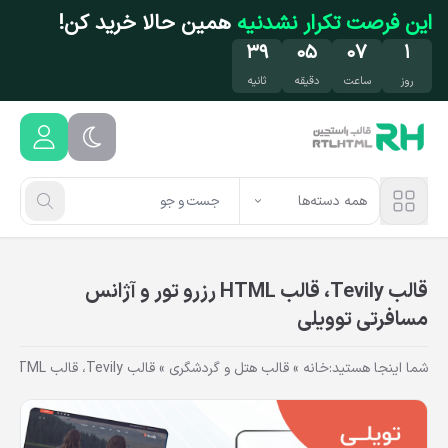
فتن به محتوای اصلی
این فرصت تکرار نشدنیه
همین حالا خرید کن!
۳۸
۰۵
۰۷
۱
روز
ساعت
دقیقه
ثانیه
همه دسته‌ها
قالب Tevily، قالب HTML رزرو تور و آژانس
مسافرتی توویلی
شما اینجا هستید:
خانه
»
قالب هتل و گردشگری
»
قالب Tevily، قالب HTML رزرو تور و آژانس مسافرتی توویلی