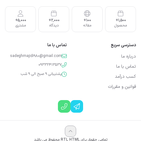
5,000+
2,000+
100+
1,500+
محصول
مقاله
دیدگاه
مشتری
دسترسی سریع
تماس با ما
درباره ما
sadeghmajidi980@gmail.com
09332413537
تماس با ما
پشتیبانی 9 صبح الی 9 شب
کسب درآمد
قوانین و مقررات
تمامی حقوق برای RTL HTML محفوظ می باشد