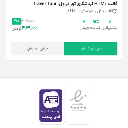
قالب HTML گردشگری تور تراول، Travel Tour
قالب هتل و گردشگری HTML
627,000
25%
7
۹۲%
A
469,000
پشتیبانی
رضایت
فروش
تومان
خرید و دانلود
پیش نمایش