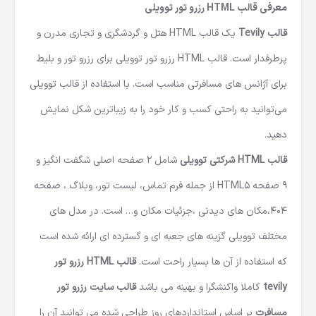
معرفی قالب HTML
رزرو تور توویلی
قالب Tevily
یک
قالب HTML هتل و گردشگری
و تجاری مدرن و
پرطرفدار است.
قالب HTML
رزرو تور توویلی برای رزرو تور و بلیط
برای آژانس های مسافرتی مناسب است. با استفاده از قالب توویلی
می‌توانید به راحتی کسب و کار خود را به زیباترین شکل نمایش
دهید.
قالب HTML شرکتی توویلی
شامل 2 صفحه اصلی شگفت انگیز و
9 صفحه HTML5 از جمله فرم تماس، لیست تور، وبلاگ ، صفحه
404،مکان های دیدنی ،جزئیات مکان و… است. در مدل های
مختلف توویلی گزینه های جعبه ای و گسترده ای ارائه شده است
که استفاده از آن ها بسیار راحت است.
قالب HTML رزرو تور
tevily
کاملا واکنشگرا و بهینه می باشد
قالب سایت رزرو تور
مسافرت
بر اساس استانداردهای روز طراحی شده می توانید آن را