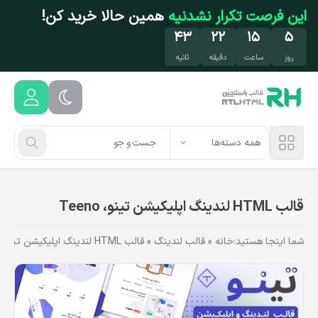
فتن به محتوای اصلی
این فرصت تکرار نشدنیه
همین حالا خرید کن!
۴۳
۲۲
۱۵
۵
روز
ساعت
دقیقه
ثانیه
همه دسته‌ها
قالب HTML لندینگ اپلیکیشن تینو، Teeno
شما اینجا هستید:
خانه
»
قالب لندینگ
»
قالب HTML لندینگ اپلیکیشن تینو، Teeno