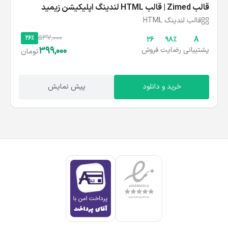
قالب Zimed | قالب HTML لندینگ اپلیکیشن زیمید
قالب لندینگ HTML
537,000
26%
26
۹۸%
A
399,000
پشتیبانی
رضایت
فروش
تومان
خرید و دانلود
پیش نمایش