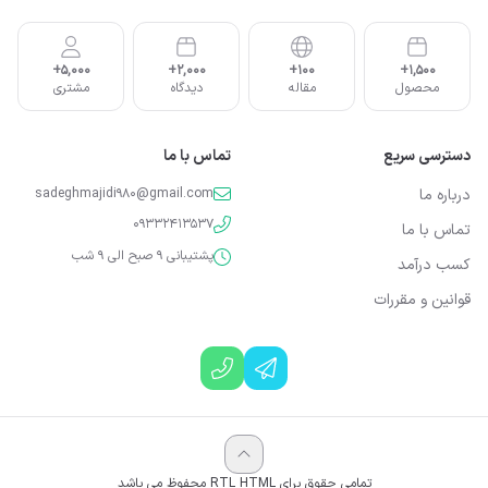
5,000+
2,000+
100+
1,500+
محصول
مقاله
دیدگاه
مشتری
دسترسی سریع
تماس با ما
درباره ما
sadeghmajidi980@gmail.com
09332413537
تماس با ما
پشتیبانی 9 صبح الی 9 شب
کسب درآمد
قوانین و مقررات
تمامی حقوق برای RTL HTML محفوظ می باشد