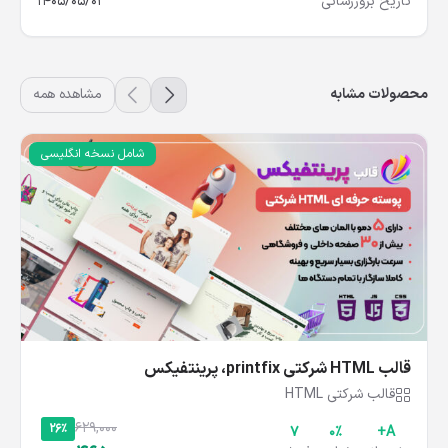
تاریخ بروزرسانی
1405/05/02
محصولات مشابه
مشاهده همه
شامل نسخه انگلیسی
قالب HTML شرکتی printfix، پرینتفیکس
قالب شرکتی HTML
629,000
26%
۷
۰%
A+