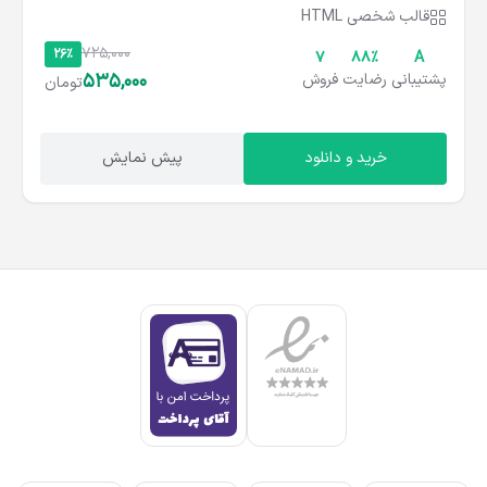
قالب شخصی HTML
725,000
26%
7
۸۸%
A
535,000
پشتیبانی
رضایت
فروش
تومان
خرید و دانلود
پیش نمایش