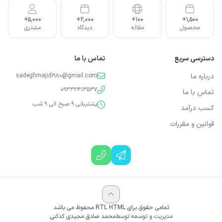
5,000+
2,000+
100+
1,500+
محصول
مقاله
دیدگاه
مشتری
دسترسی سریع
تماس با ما
درباره ما
sadeghmajidi980@gmail.com
09332413537
تماس با ما
پشتیبانی 9 صبح الی 9 شب
کسب درآمد
قوانین و مقررات
تمامی حقوق برای RTL HTML محفوظ می باشد
مدیریت و توسعه توسط
محمد صادق مجیدی کدکنی