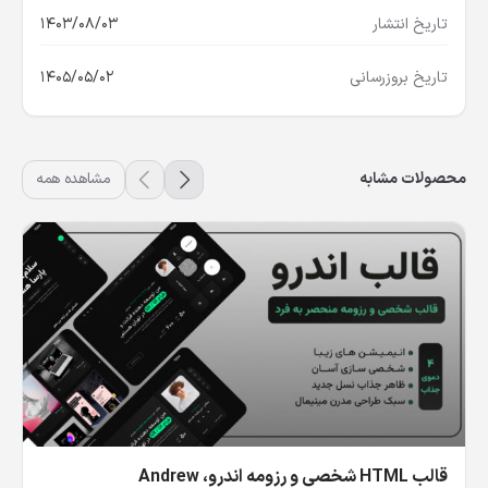
تاریخ انتشار
1403/08/03
تاریخ بروزرسانی
1405/05/02
محصولات مشابه
مشاهده همه
قالب HTML شخصی و رزومه اندرو، Andrew