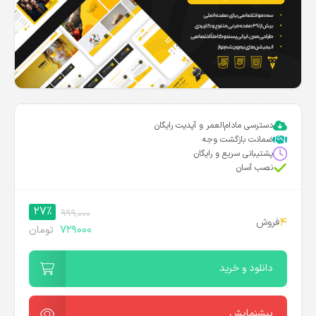
دسترسی مادام‌العمر و آپدیت رایگان
ضمانت بازگشت وجه
پشتیبانی سریع و رایگان
نصب آسان
27%
999,000
4
فروش
729000
تومان
دانلود و خرید
پیشنمایش