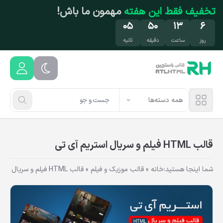
فتن به محتوای اصلی
تخفیف محدود
روی محصولات محبوب! فرصت رو
از دست نده!
۰۴
۵۰
۱۳
۶
روز
ساعت
دقیقه
ثانیه
همه دسته‌ها
قالب HTML فیلم و سریال استریم آی تی
شما اینجا هستید:
خانه
»
قالب موزیک و فیلم
»
قالب HTML فیلم و سریال استریم آی تی