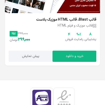
قالب Blast، قالب HTML موزیک بلاست
قالب موزیک و فیلم HTML
399,000
25%
4
۹۰%
A
299,000
پشتیبانی
رضایت
فروش
تومان
خرید و دانلود
پیش نمایش