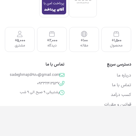
5,000+
2,000+
100+
1,500+
محصول
مقاله
دیدگاه
مشتری
دسترسی سریع
تماس با ما
درباره ما
sadeghmajidi980@gmail.com
09332413537
تماس با ما
پشتیبانی 9 صبح الی 9 شب
کسب درآمد
قوانین و مقررات