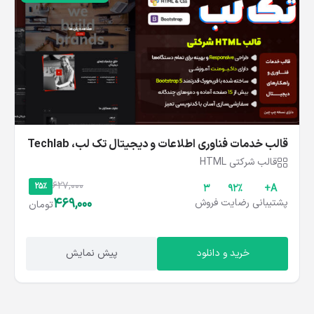
قالب خدمات فناوری اطلاعات و دیجیتال تک‌ لب، Techlab
قالب شرکتی HTML
627,000
25%
3
۹۲%
A+
469,000
پشتیبانی
رضایت
فروش
تومان
خرید و دانلود
پیش نمایش