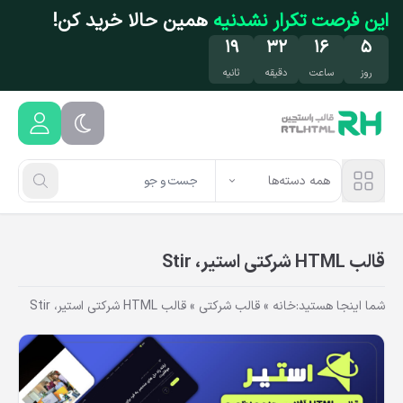
فتن به محتوای اصلی
این فرصت تکرار نشدنیه
همین حالا خرید کن!
۱۸
۳۲
۱۶
۵
روز
ساعت
دقیقه
ثانیه
همه دسته‌ها
قالب HTML شرکتی استیر، Stir
شما اینجا هستید:
خانه
»
قالب شرکتی
»
قالب HTML شرکتی استیر، Stir