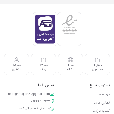
5,000+
2,000+
100+
1,500+
محصول
مقاله
دیدگاه
مشتری
دسترسی سریع
تماس با ما
درباره ما
sadeghmajidi980@gmail.com
09332413537
تماس با ما
پشتیبانی 9 صبح الی 9 شب
کسب درآمد