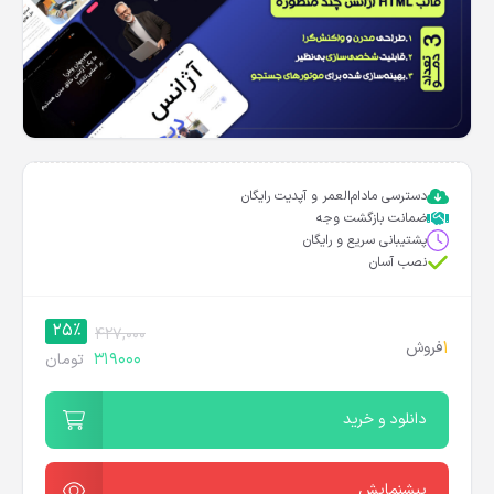
دسترسی مادام‌العمر و آپدیت رایگان
ضمانت بازگشت وجه
پشتیبانی سریع و رایگان
نصب آسان
25%
427,000
1
فروش
319000
تومان
دانلود و خرید
پیشنمایش