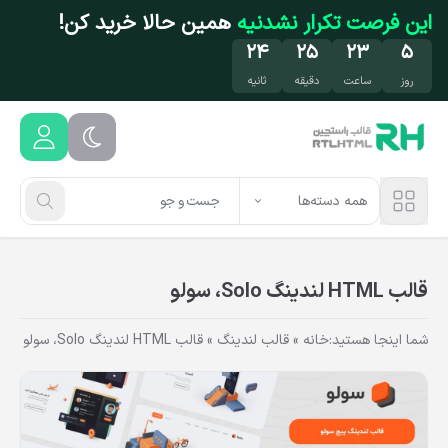
فتن به محتوای اصلی
این فرصت تکرار نشدنیه
همین حالا خرید کن!
۲۳
۲۵
۲۳
۵
روز
ساعت
دقیقه
ثانیه
همه دسته‌ها
قالب HTML لندینگ Solo، سولو
شما اینجا هستید:
خانه
»
قالب لندینگ
»
قالب HTML لندینگ Solo، سولو