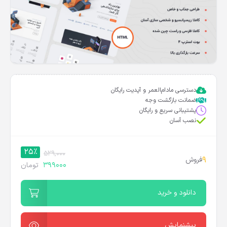
دسترسی مادام‌العمر و آپدیت رایگان
ضمانت بازگشت وجه
پشتیبانی سریع و رایگان
نصب آسان
25%
529,000
9
فروش
399000
تومان
دانلود و خرید
پیشنمایش