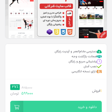
دسترسی مادام‌العمر و آپدیت رایگان
ضمانت بازگشت وجه
پشتیبانی سریع و رایگان
نصب آسان
دارای نسخه انگلیسی
27%
815,000
1
فروش
599000
تومان
دانلود و خرید