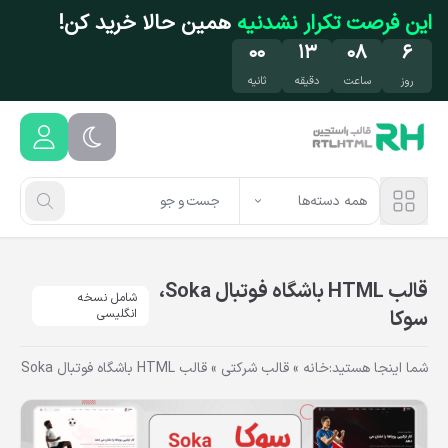
فتن به محتوای اصلی
این فرصت تکرار نشدنیه
همین حالا خرید کن!
۵۹
۱۲
۰۸
۶
روز
ساعت
دقیقه
ثانیه
همه دسته‌ها
قالب HTML باشگاه فوتبال Soka،
شامل نسخه
سوکا
انگلیسی
شما اینجا هستید:
خانه
»
قالب شرکتی
»
قالب HTML باشگاه فوتبال Soka، سوکا