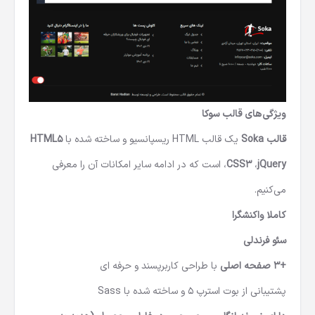
ویژگی‌های قالب
سوکا
قالب Soka
یک
قالب HTML
ریسپانسیو و ساخته شده با
HTML5
jQuery
،
CSS3
،
است که در ادامه سایر امکانات آن را معرفی
می‌کنیم.
کاملا واکنشگرا
سئو فرندلی
+3 صفحه اصلی
با طراحی کاربرپسند و حرفه ای
پشتیبانی از بوت استرپ 5 و ساخته شده با Sass