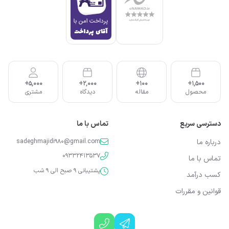
5,000+
2,000+
100+
1,500+
محصول
مقاله
دیدگاه
مشتری
دسترسی سریع
تماس با ما
درباره ما
sadeghmajidi980@gmail.com
09332413537
تماس با ما
پشتیبانی 9 صبح الی 9 شب
کسب درآمد
قوانین و مقررات