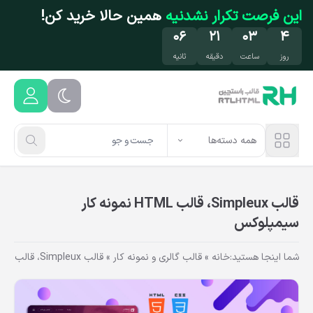
فتن به محتوای اصلی
این فرصت تکرار نشدنیه
همین حالا خرید کن!
۰۵
۲۱
۰۳
۴
روز
ساعت
دقیقه
ثانیه
همه دسته‌ها
قالب Simpleux، قالب HTML نمونه کار
سیمپلوکس
شما اینجا هستید:
خانه
»
قالب گالری و نمونه کار
»
قالب Simpleux، قالب HTML نمونه کار سیمپلوکس