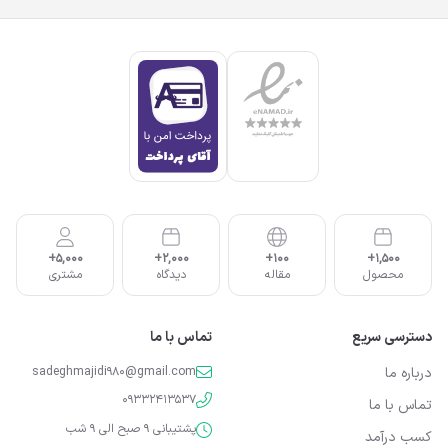
5,000+
2,000+
100+
1,500+
محصول
مقاله
دیدگاه
مشتری
دسترسی سریع
تماس با ما
درباره ما
sadeghmajidi980@gmail.com
09332413537
تماس با ما
پشتیبانی 9 صبح الی 9 شب
کسب درآمد