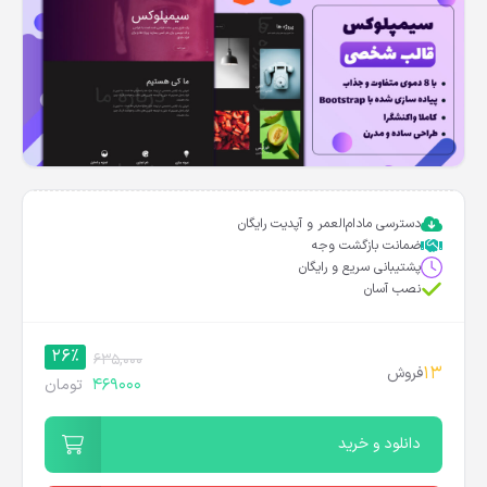
دسترسی مادام‌العمر و آپدیت رایگان
ضمانت بازگشت وجه
پشتیبانی سریع و رایگان
نصب آسان
26%
635,000
13
فروش
469000
تومان
دانلود و خرید