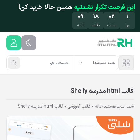
فتن به محتوای اصلی
این فرصت تکرار نشدنیه
همین حالا خرید کن!
۰۹
۱۸
۰۲
۱
روز
ساعت
دقیقه
ثانیه
همه دسته‌ها
قالب html مدرسه Shelly
شما اینجا هستید:
خانه
»
قالب آموزشی
»
قالب html مدرسه Shelly