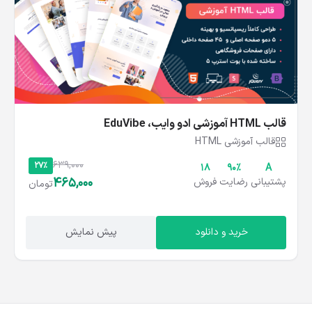
قالب HTML آموزشی ادو وایب، EduVibe
قالب آموزشی HTML
639,000
27%
18
۹۰%
A
465,000
پشتیبانی
رضایت
فروش
تومان
خرید و دانلود
پیش نمایش