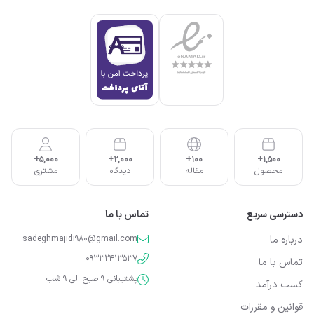
5,000+
2,000+
100+
1,500+
محصول
مقاله
دیدگاه
مشتری
دسترسی سریع
تماس با ما
درباره ما
sadeghmajidi980@gmail.com
09332413537
تماس با ما
پشتیبانی 9 صبح الی 9 شب
کسب درآمد
قوانین و مقررات