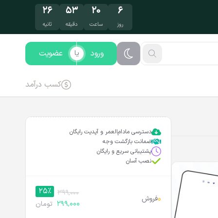
۲۵
۵۳
۲۰
۶
روز
ساعت
دقیقه
ثانیه
ورود
عضویت
یا
کسب درآمد
دسترسی مادام‌العمر و آپدیت رایگان
ضمانت بازگشت وجه
پشتیبانی سریع و رایگان
نصب آسان
25%
399,000
0
فروش
299,000
تومان