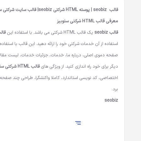
قالب seobiz |
پوسته HTML شرکتی seobiz| قالب سایت شرکتی سئوبیز | قالب سئو بیز
معرفی
قالب HTML شرکتی سئوبیز
قالب seobiz
یک
قالب HTML شرکتی
می باشد. با استفاده این
قالب L
استفاده از آن خدمات شرکتی خود را ارائه دهید. این قالب با استفاده تکنولوژی های روز مانند ،css
صفحه دموی اصلی، درباره ‌ما، خدمات، جزئیات خدمات، لیست مقالا
دیگر برای خود راه اندازی کنید. از ویژگی های
قالب HTML شرکتی سئو بیز
اختصاصی، کد نویسی استاندارد، کاملا واکنشگرا، طراحی چند صفحه ای،
برد.
seobiz