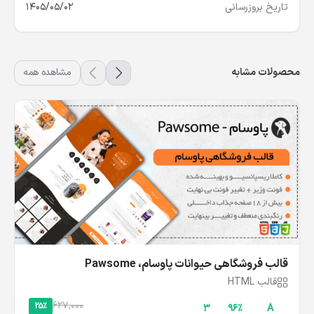
تاریخ بروزرسانی
1405/05/02
محصولات مشابه
مشاهده همه
قالب فروشگاهی حیوانات پاوسام، Pawsome
قالب HTML
627,000
25%
3
۹۶%
A