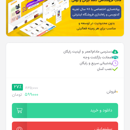
دسترسی مادام‌العمر و آپدیت رایگان
ضمانت بازگشت وجه
پشتیبانی سریع و رایگان
نصب آسان
27%
825,000
0
فروش
599000
تومان
دانلود و خرید
پیشنمایش