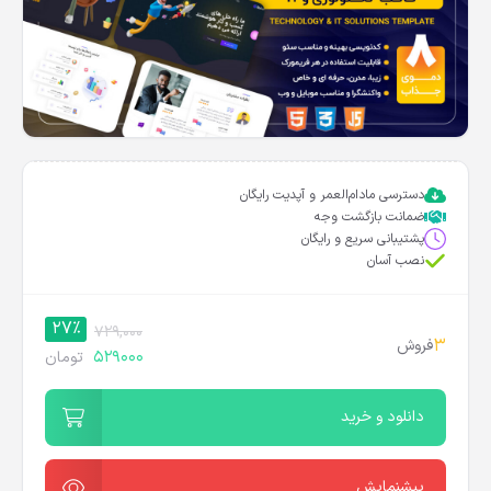
دسترسی مادام‌العمر و آپدیت رایگان
ضمانت بازگشت وجه
پشتیبانی سریع و رایگان
نصب آسان
27%
729,000
3
فروش
529000
تومان
دانلود و خرید
پیشنمایش