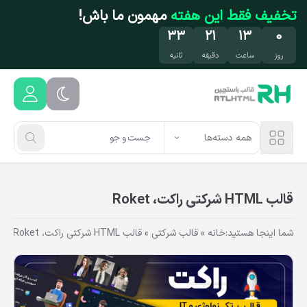
فتن به محتوای اصلی
تخفیف فقط این هفته
مهمون ما باش!
۳۲
۲۱
۱۳
۰
روز
ساعت
دقیقه
ثانیه
همه دسته‌ها
قالب HTML شرکتی راکت، Roket
شما اینجا هستید:
خانه
»
قالب شرکتی
»
قالب HTML شرکتی راکت، Roket