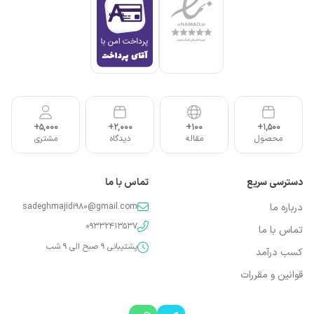
5,000+
2,000+
100+
1,500+
محصول
مقاله
دیدگاه
مشتری
دسترسی سریع
تماس با ما
درباره ما
sadeghmajidi980@gmail.com
09332413537
تماس با ما
پشتیبانی 9 صبح الی 9 شب
کسب درآمد
قوانین و مقررات