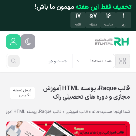
فتن به محتوای اصلی
تخفیف محدود
روی محصولات محبوب! فرصت رو
از دست نده!
۱۵
۵۷
۱۶
۱
روز
ساعت
دقیقه
ثانیه
همه دسته‌ها
قالب Raque، پوسته HTML آموزش
شامل نسخه
مجازی و دوره های تحصیلی راک
انگلیسی
شما اینجا هستید:
خانه
»
قالب آموزشی
»
قالب Raque، پوسته HTML آموزش مجازی و دوره های تحصیلی راک