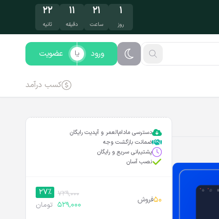
۲۱
۱۱
۲۱
۱
روز
ساعت
دقیقه
ثانیه
ورود
عضویت
یا
کسب درآمد
دسترسی مادام‌العمر و آپدیت رایگان
ضمانت بازگشت وجه
پشتیبانی سریع و رایگان
نصب آسان
27%
729,000
50
فروش
529,000
تومان