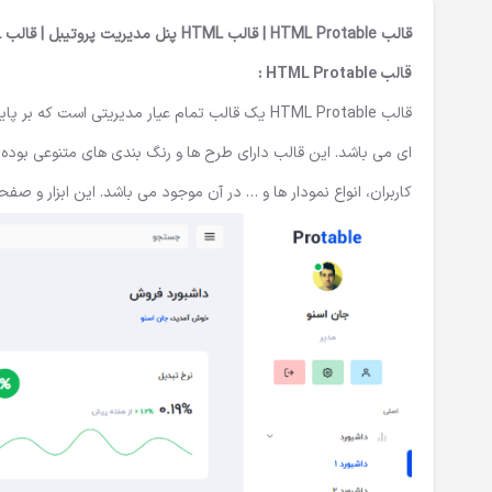
قالب HTML Protable | قالب HTML پنل مدیریت پروتیبل | قالب HTML مدیریتی Protable
قالب HTML Protable :
ای می باشد. این قالب دارای طرح ها و رنگ بندی های متنوعی بود
کاربران، انواع نمودار ها و … در آن موجود می باشد. این ابزار و صفحات مجموعا در 71 فایل HTML برای استف