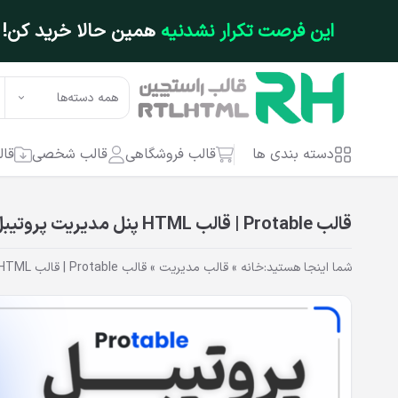
فتن به محتوای اصلی
این فرصت تکرار نشدنیه
همین حالا خرید کن!
همه دسته‌ها
دسته بندی ها
قالب فروشگاهی
قالب شخصی
قال
قالب Protable | قالب HTML پنل مدیریت پروتیبل
شما اینجا هستید:
خانه
»
قالب مدیریت
»
قالب Protable | قالب HTML پنل مدیریت پروتیبل