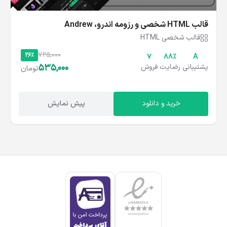
قالب HTML شخصی و رزومه اندرو، Andrew
قالب شخصی HTML
725,000
26%
7
۸۸%
A
535,000
پشتیبانی
رضایت
فروش
تومان
خرید و دانلود
پیش نمایش