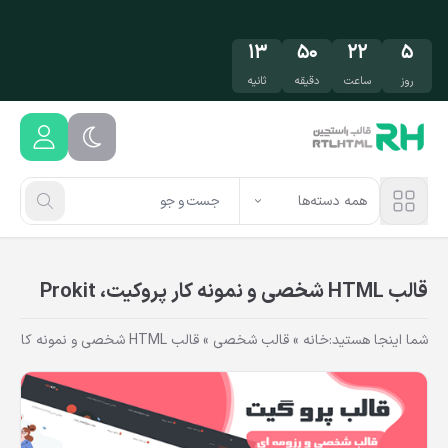
فتن به محتوای اصلی
تخفیف فقط این هفته
مهمون ما باش!
۱۲
۵۰
۲۲
۵
روز
ساعت
دقیقه
ثانیه
همه دسته‌ها
قالب HTML شخصی و نمونه کار پروکیت، Prokit
شما اینجا هستید:
خانه
»
قالب شخصی
»
قالب HTML شخصی و نمونه کار پروکیت، Prokit