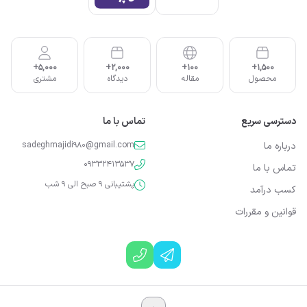
5,000+
2,000+
100+
1,500+
محصول
مقاله
دیدگاه
مشتری
دسترسی سریع
تماس با ما
درباره ما
sadeghmajidi980@gmail.com
09332413537
تماس با ما
پشتیبانی 9 صبح الی 9 شب
کسب درآمد
قوانین و مقررات