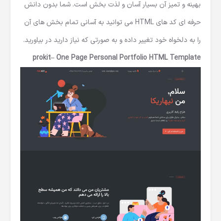
بهینه و تمیز آن بسیار آسان و لذت بخش است. شما بدون دانش
حرفه ای کد های HTML می توانید به آسانی تمام بخش های آن
را به دلخواه خود تغییر داده و به صورتی که نیاز دارید در بیاورید.
prokit– One Page Personal Portfolio HTML Template