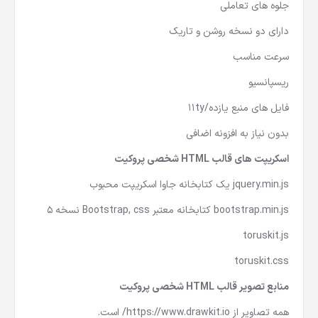
جلوه های تعاملی
دارای دو نسخه روشن و تاریک
سرعت مناسب
ریسپانسیو
فایل های منبع یازده/11ty
بدون نیاز به افزونه اضافی
اسکریپت های قالب HTML شخصی پروکیت
jquery.min.js یک کتابخانه جاوا اسکریپت محبوب
bootstrap.min.js کتابخانه معتبر Bootstrap, css نسخه 5
toruskit.js
toruskit.css
منابع تصویر قالب HTML شخصی پروکیت
همه تصاویر از https://www.drawkit.io/ است.