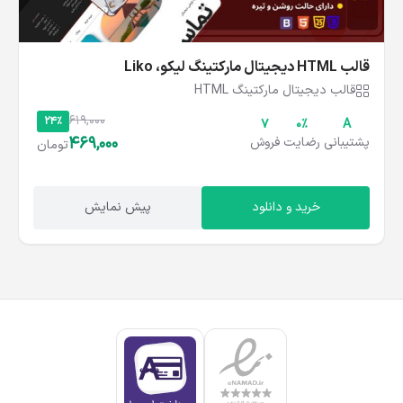
قالب HTML دیجیتال مارکتینگ لیکو، Liko
قالب دیجیتال مارکتینگ HTML
619,000
24%
۷
۰%
A
469,000
پشتیبانی
رضایت
فروش
تومان
خرید و دانلود
پیش نمایش