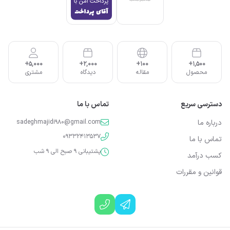
5,000+
2,000+
100+
1,500+
محصول
مقاله
دیدگاه
مشتری
دسترسی سریع
تماس با ما
درباره ما
sadeghmajidi980@gmail.com
09332413537
تماس با ما
پشتیبانی 9 صبح الی 9 شب
کسب درآمد
قوانین و مقررات