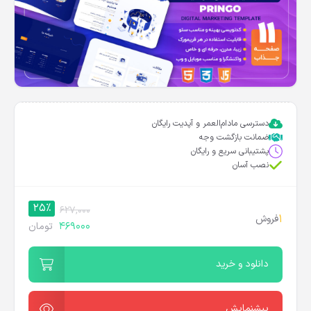
دسترسی مادام‌العمر و آپدیت رایگان
ضمانت بازگشت وجه
پشتیبانی سریع و رایگان
نصب آسان
25%
627,000
1
فروش
469000
تومان
دانلود و خرید
پیشنمایش