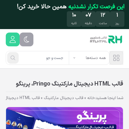
فتن به محتوای اصلی
این فرصت تکرار نشدنیه
همین حالا خرید کن!
۰۹
۰۷
۱۲
۱
روز
ساعت
دقیقه
ثانیه
همه دسته‌ها
قالب HTML دیجیتال مارکتینگ Pringo، پرینگو
شما اینجا هستید:
خانه
»
قالب دیجیتال مارکتینگ
»
قالب HTML دیجیتال مارکتینگ Pringo، پرینگو