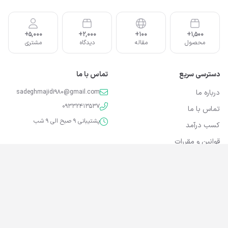
5,000+
2,000+
100+
1,500+
محصول
مقاله
دیدگاه
مشتری
دسترسی سریع
تماس با ما
درباره ما
sadeghmajidi980@gmail.com
09332413537
تماس با ما
پشتیبانی 9 صبح الی 9 شب
کسب درآمد
قوانین و مقررات
تمامی حقوق برای RTL HTML محفوظ می باشد