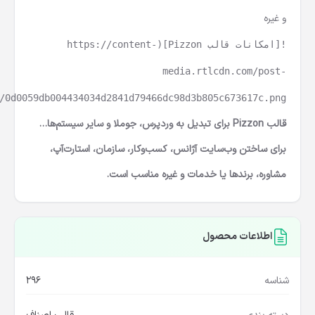
و غیره
![امکانات قالب Pizzon](https://content-
media.rtlcdn.com/post-
/0d0059db004434034d2841d79466dc98d3b805c673617c.png)
قالب Pizzon برای تبدیل به وردپرس، جوملا و سایر سیستم‌ها…
برای ساختن وب‌سایت آژانس، کسب‌وکار، سازمان، استارت‌آپ،
مشاوره، برندها یا خدمات و غیره مناسب است.
اطلاعات محصول
شناسه
296