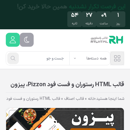
فتن به محتوای اصلی
تخفیف فقط این هفته
مهمون ما باش!
۵۴
۲۷
۰۹
۱
روز
ساعت
دقیقه
ثانیه
همه دسته‌ها
قالب HTML رستوران و فست فود Pizzon، پیزون
شما اینجا هستید:
خانه
»
قالب اصناف
»
قالب HTML رستوران و فست فود Pizzon، پیزون