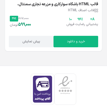
قالب HTML باشگاه سوارکاری و مزرعه تجاری سمنتال،
Semental
قالب اصناف HTML
817,000
27%
10
۹۴%
A+
599,000
پشتیبانی
رضایت
فروش
تومان
خرید و دانلود
پیش نمایش