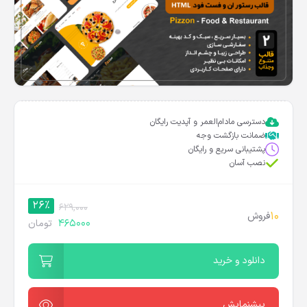
دسترسی مادام‌العمر و آپدیت رایگان
ضمانت بازگشت وجه
پشتیبانی سریع و رایگان
نصب آسان
26%
629,000
10
فروش
465000
تومان
دانلود و خرید
پیشنمایش