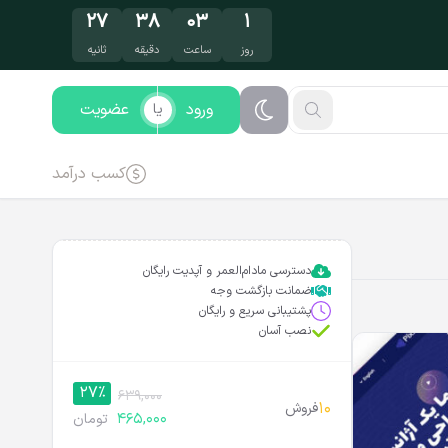
۲۶
۳۸
۰۳
۱
روز
ساعت
دقیقه
ثانیه
ورود
عضویت
یا
کسب درآمد
دسترسی مادام‌العمر و آپدیت رایگان
ضمانت بازگشت وجه
پشتیبانی سریع و رایگان
نصب آسان
27%
639,000
10
فروش
465,000
تومان