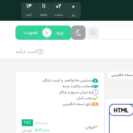
۱۳
۱۱
۰۲
۰
روز
ساعت
دقیقه
ثانیه
ورود
عضویت
یا
کسب درآمد
سخه انگلیسی
دسترسی مادام‌العمر و آپدیت رایگان
ضمانت بازگشت وجه
پشتیبانی سریع و رایگان
نصب آسان
دارای نسخه انگلیسی
25%
797,000
4
فروش
599,000
تومان