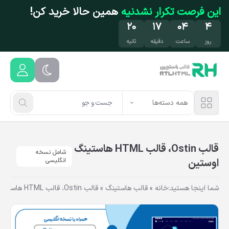
فتن به محتوای اصلی
این فرصت تکرار نشدنیه
همین حالا خرید کن!
۱۹
۱۷
۰۴
۴
روز
ساعت
دقیقه
ثانیه
همه دسته‌ها
قالب Ostin، قالب HTML هاستینگ
شامل نسخه
اوستین
انگلیسی
شما اینجا هستید:
خانه
»
قالب هاستینگ
»
قالب Ostin، قالب HTML هاستینگ اوستین