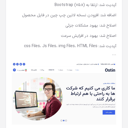
آپدیت شد: ارتقا به Bootstrap (v5.x)
اضافه شد: افزودن نسخه لاتین چپ چین در فایل محصول
اصلاح شد: بهبود مشکلات جزئی
اصلاح شد: بهبود در افزایش سرعت
آپدیت شد: css Files، Js Files، img Files، HTML Files
```