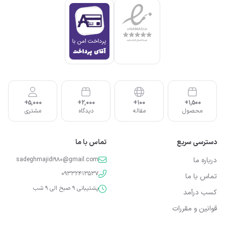
5,000+
2,000+
100+
1,500+
محصول
مقاله
دیدگاه
مشتری
دسترسی سریع
تماس با ما
درباره ما
sadeghmajidi980@gmail.com
09332413537
تماس با ما
پشتیبانی 9 صبح الی 9 شب
کسب درآمد
قوانین و مقررات