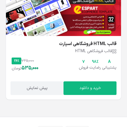
قالب HTML فروشگاهی اسپارت
قالب فروشگاهی HTML
725,000
26%
۷
۹۸%
A
535,000
پشتیبانی
رضایت
فروش
تومان
خرید و دانلود
پیش نمایش