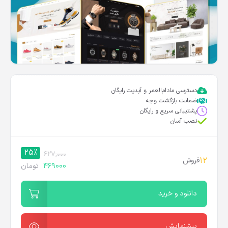
دسترسی مادام‌العمر و آپدیت رایگان
ضمانت بازگشت وجه
پشتیبانی سریع و رایگان
نصب آسان
25%
627,000
12
فروش
469000
تومان
دانلود و خرید
پیشنمایش