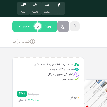
۰۳
۰۵
۰۸
۶
روز
ساعت
دقیقه
ثانیه
ورود
عضویت
یا
کسب درآمد
دسترسی مادام‌العمر و آپدیت رایگان
ضمانت بازگشت وجه
پشتیبانی سریع و رایگان
نصب آسان
27%
729,000
0
فروش
529,000
تومان