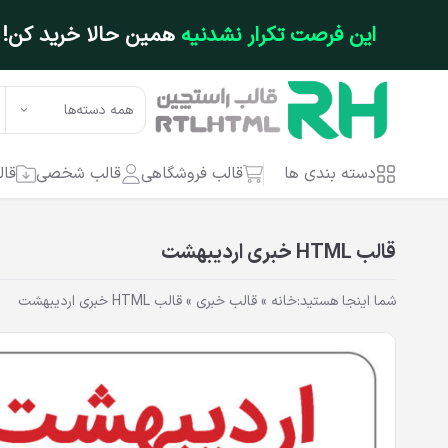
فتن به محتوای اصلی
این فرصت تکرار نشدنیه
همین حالا خرید کن!
همه دسته‌ها
دسته بندی ها
قالب فروشگاهی
قالب شخصی
قال
قالب HTML خبری اردیبهشت
شما اینجا هستید:
خانه
»
قالب خبری
»
قالب HTML خبری اردیبهشت