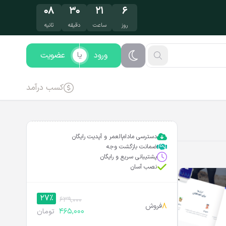
۰۷
۳۰
۲۱
۶
روز
ساعت
دقیقه
ثانیه
ورود
عضویت
یا
کسب درآمد
دسترسی مادام‌العمر و آپدیت رایگان
ضمانت بازگشت وجه
پشتیبانی سریع و رایگان
نصب آسان
27%
639,000
8
فروش
465,000
تومان