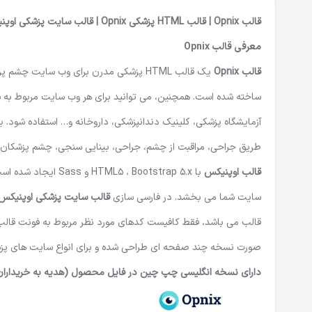
قالب Opnix | قالب HTML پزشکی Opnix | قالب سایت پزشکی اوپنیکس
معرفی قالب
Opnix
قالب
Opnix
یک
قالب HTML پزشکی
ساخته شده است. همچنین، می توانید برای هر وب سایت مربوط به سلا
آزمایشگاه پزشکی، کلینیک دندانپزشکی، داروخانه و… استفاده شود.
طریق جراحی، مراقبت از چشم، جراحی، بینایی سنجی، چشم پزشکان 
قالب اوپنیکس
با HTML5 ، Bootstrap 5.x و Sass ایجاد شده است. طراحی حرفه ای و مدرن
سایت شما می بخشد. در فارسی سازی
قالب سایت پزشکی اوپنیکس
قالب می باشد، فقط کافیست کدهای مورد نظر مربوط به فونت قالب 
صورت نسخه چند صفحه ای طراحی شده و برای انواع سایت های پز
دارای نسخه انگلیسی چپ چین در فایل محصول (هدیه به خریداران