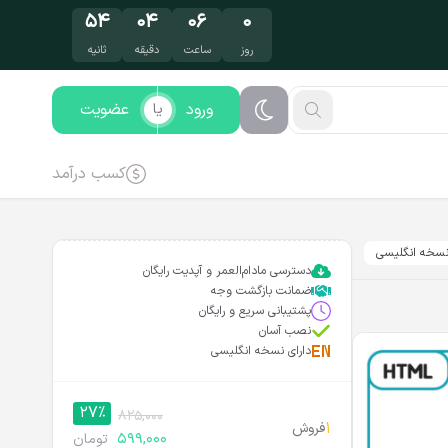
۵۳
۰۴
۰۶
۰
روز
ساعت
دقیقه
ثانیه
ورود
عضویت
یا
کسب درآمد
سخه انگلیسی
دسترسی مادام‌العمر و آپدیت رایگان
ضمانت بازگشت وجه
پشتیبانی سریع و رایگان
نصب آسان
دارای نسخه انگلیسی
27%
825,000
1
فروش
599,000
تومان