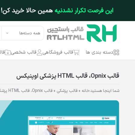
فتن به محتوای اصلی
این فرصت تکرار نشدنیه
همین حالا خرید کن!
همه دسته‌ها
دسته بندی ها
قالب فروشگاهی
قالب شخصی
قال
قالب Opnix، قالب HTML پزشکی اوپنیکس
شما اینجا هستید:
خانه
»
قالب پزشکی
»
قالب Opnix، قالب HTML پزشکی اوپنیکس