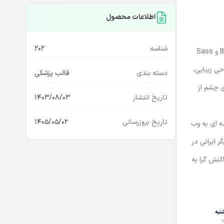
اطلاعات محصول
شناسه
202
مدرن برای وب سایت چشم پزشکی، خدمات مراقبت از چشم و کلینیک پزشکی است. این قالب با Bootstrap 5.x و Sass
حی زیبایی،
دسته بندی
قالب پزشکی
ی چشم از
تاریخ انتشار
1403/08/03
تاریخ بروزرسانی
1405/05/02
ده ای به وب
ر ایرانی در
کنش گرا به