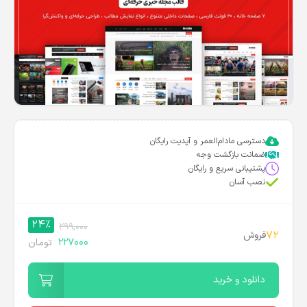
دسترسی مادام‌العمر و آپدیت رایگان
ضمانت بازگشت وجه
پشتیبانی سریع و رایگان
نصب آسان
24%
299,000
72
فروش
227000
تومان
دانلود و خرید