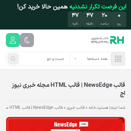
فتن به محتوای اصلی
این فرصت تکرار نشدنیه
همین حالا خرید کن!
۴۶
۴۷
۲۰
۰
روز
ساعت
دقیقه
ثانیه
همه دسته‌ها
قالب NewsEdge | قالب HTML مجله خبری نیوز
اج
شما اینجا هستید:
خانه
»
قالب خبری
»
قالب NewsEdge | قالب HTML مجله خبری نیوز اج