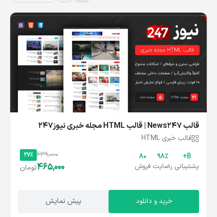
قالب News247 | قالب HTML مجله خبری نیوز247
قالب خبری HTML
639,000
27%
80
۹۸%
B+
465,000
پشتیبانی
رضایت
فروش
تومان
خرید و دانلود
پیش نمایش