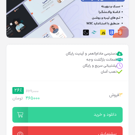
دسترسی مادام‌العمر و آپدیت رایگان
ضمانت بازگشت وجه
پشتیبانی سریع و رایگان
نصب آسان
26%
629,000
3
فروش
465000
تومان
دانلود و خرید
پیشنمایش