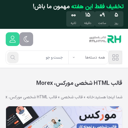
فتن به محتوای اصلی
تخفیف فقط این هفته
مهمون ما باش!
۵۹
۱۴
۰۹
۵
روز
ساعت
دقیقه
ثانیه
همه دسته‌ها
قالب HTML شخصی مورکس، Morex
شما اینجا هستید:
خانه
»
قالب شخصی
»
قالب HTML شخصی مورکس، Morex