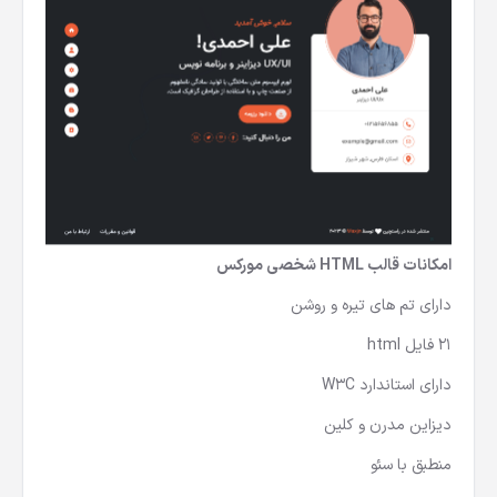
امکانات قالب HTML شخصی مورکس
دارای تم های تیره و روشن
21 فایل html
دارای استاندارد W3C
دیزاین مدرن و کلین
منطبق با سئو