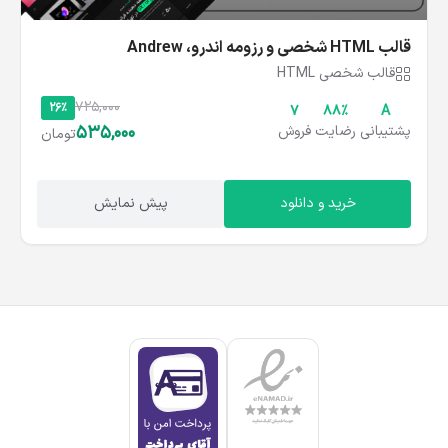
قالب HTML شخصی و رزومه اندرو، Andrew
قالب شخصی HTML
725,000
26%
7
۸۸%
A
535,000
پشتیبانی
رضایت
فروش
تومان
خرید و دانلود
پیش نمایش