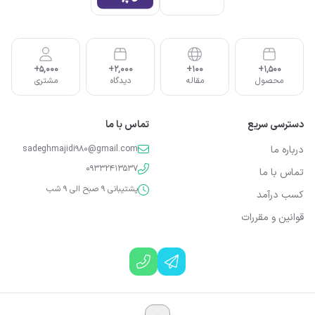
5,000+
2,000+
100+
1,500+
محصول
مقاله
دیدگاه
مشتری
دسترسی سریع
تماس با ما
درباره ما
sadeghmajidi980@gmail.com
09332413537
تماس با ما
پشتیبانی 9 صبح الی 9 شب
کسب درآمد
قوانین و مقررات