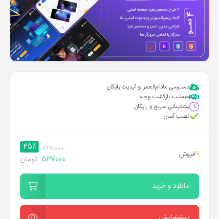
دسترسی مادام‌العمر و آپدیت رایگان
ضمانت بازگشت وجه
پشتیبانی سریع و رایگان
نصب آسان
25%
717,000
9
فروش
537000
تومان
دانلود و خرید
پیشنمایش