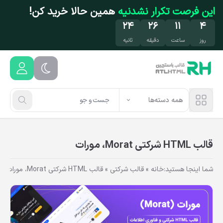
فتن به محتوای اصلی
این فرصت تکرار نشدنیه
همین حالا خرید کن!
۲۳
۲۶
۱۱
۴
روز
ساعت
دقیقه
ثانیه
همه دسته‌ها
قالب HTML شرکتی Morat، مورات
شما اینجا هستید:
خانه
»
قالب شرکتی
»
قالب HTML شرکتی Morat، مورات