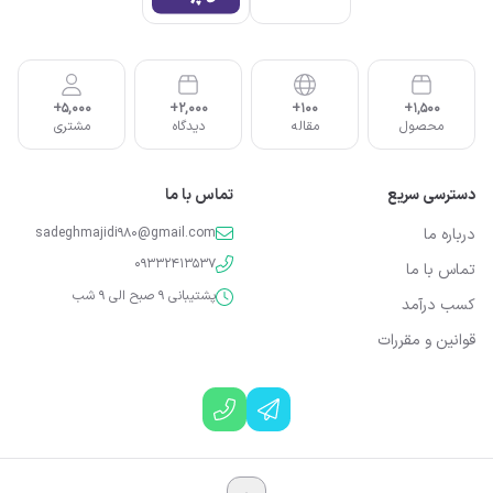
5,000+
2,000+
100+
1,500+
محصول
مقاله
دیدگاه
مشتری
دسترسی سریع
تماس با ما
درباره ما
sadeghmajidi980@gmail.com
09332413537
تماس با ما
پشتیبانی 9 صبح الی 9 شب
کسب درآمد
قوانین و مقررات