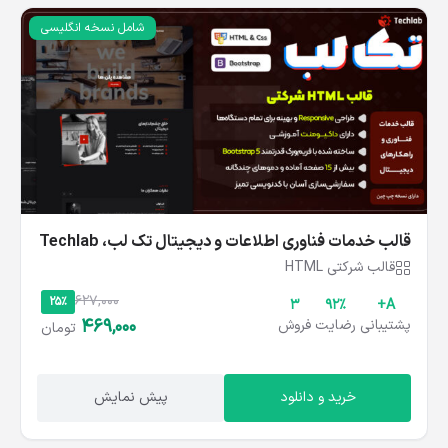
شامل نسخه انگلیسی
قالب خدمات فناوری اطلاعات و دیجیتال تک‌ لب، Techlab
قالب شرکتی HTML
627,000
25%
3
۹۲%
A+
469,000
پشتیبانی
رضایت
فروش
تومان
خرید و دانلود
پیش نمایش