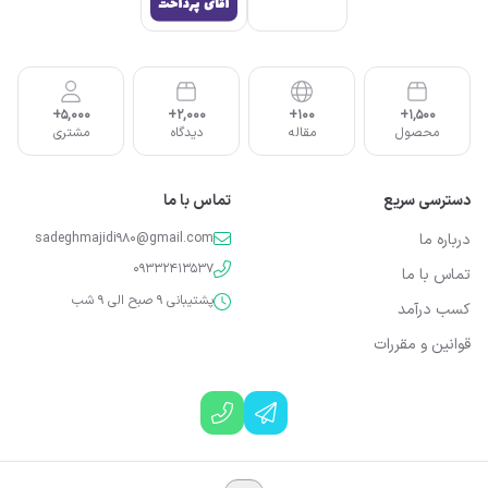
5,000+
2,000+
100+
1,500+
محصول
مقاله
دیدگاه
مشتری
دسترسی سریع
تماس با ما
درباره ما
sadeghmajidi980@gmail.com
09332413537
تماس با ما
پشتیبانی 9 صبح الی 9 شب
کسب درآمد
قوانین و مقررات