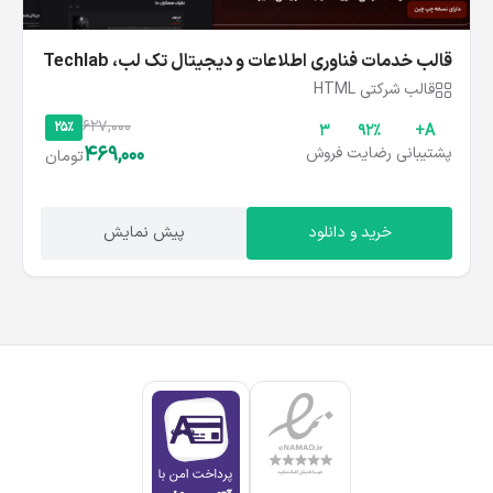
قالب خدمات فناوری اطلاعات و دیجیتال تک‌ لب، Techlab
قالب شرکتی HTML
627,000
25%
3
۹۲%
A+
469,000
پشتیبانی
رضایت
فروش
تومان
خرید و دانلود
پیش نمایش