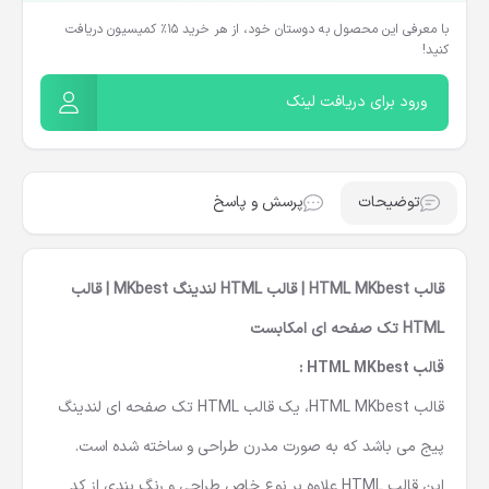
با معرفی این محصول به دوستان خود، از هر خرید ۱۵٪ کمیسیون دریافت
کنید!
ورود برای دریافت لینک
توضیحات
پرسش و پاسخ
قالب HTML MKbest | قالب HTML لندینگ MKbest | قالب
HTML تک صفحه ای امکابست
قالب HTML MKbest :
قالب HTML MKbest، یک
قالب HTML تک صفحه ای
لندینگ
پیج می باشد که به صورت مدرن طراحی و ساخته شده است.
این
قالب HTML
علاوه بر نوع خاص طراحی و رنگ بندی از کد