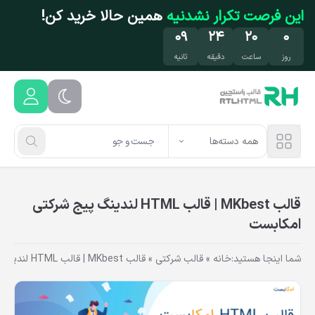
فتن به محتوای اصلی
این فرصت تکرار نشدنیه
همین حالا خرید کن!
۰۸
۲۴
۲۰
۰
روز
ساعت
دقیقه
ثانیه
همه دسته‌ها
قالب MKbest | قالب HTML لندینگ پیج شرکتی
امکابست
شما اینجا هستید:
خانه
»
قالب شرکتی
»
قالب MKbest | قالب HTML لندینگ پیج شرکتی امکابست