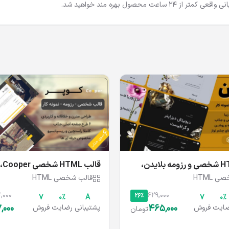
2 ساعت محصول بهره مند خواهید شد.
قالب HTML شخصی و رزومه بلایدن،
قالب HTML شخصی Cooper، کوپر
 HTML
قالب شخصی HTML
,000
629,000
26%
۷
۰%
A
۷
۰%
,000
465,000
ایت
فروش
پشتیبانی
رضایت
فروش
تومان