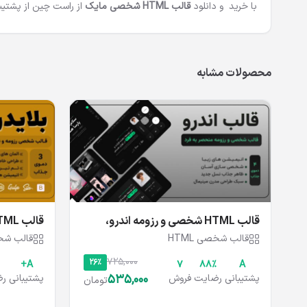
با خرید و دانلود
قالب HTML شخصی مایک
از راست چین از پشتیبانی واقعی کمتر از 4
محصولات مشابه
قالب HTML شخصی و رزومه اندرو،
Blayden
Andrew
قالب شخصی HTML
قالب شخصی
725,000
26%
A+
7
۸۸%
A
535,000
پشتیبانی
رضایت
فروش
پشتیبانی
رض
تومان