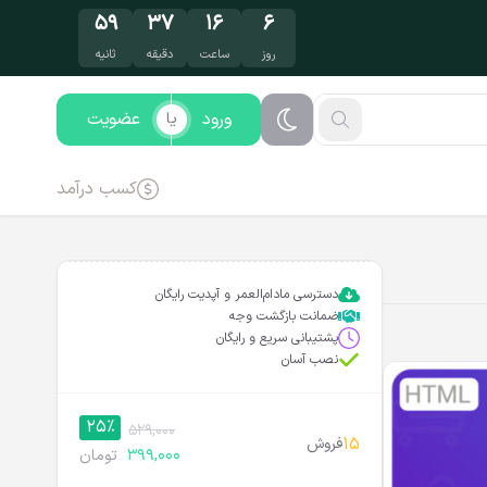
۵۸
۳۷
۱۶
۶
روز
ساعت
دقیقه
ثانیه
ورود
عضویت
یا
کسب درآمد
دسترسی مادام‌العمر و آپدیت رایگان
ضمانت بازگشت وجه
پشتیبانی سریع و رایگان
نصب آسان
25%
529,000
15
فروش
399,000
تومان