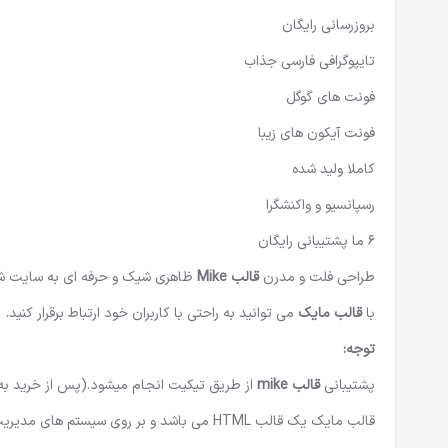
بروزرسانی رایگان
تایپوگرافی فارسی جذاب
فونت های گوگل
فونت آیکون های زیبا
کاملا ولید شده
رسپانسیو و واکنشگرا
6 ما پشتیبانی رایگان
طراحی فلت و مدرن
قالب Mike
ظاهری شیک و حرفه ای به سایت شما
با
قالب مایک
می توانید به راحتی با کاربران خود ارتباط برقرار کنید.
توجه:
پشتیبانی
قالب mike
از طریق تیکیت انجام میشود.(پس از خرید ب
قالب مایک یک قالب HTML می باشد و بر روی سیستم های مدیریت محتوا (وردپرس، جوملا و.‌..) نصب نمی شود.