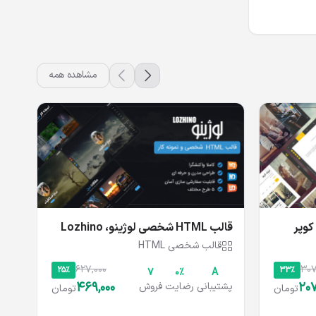
مشاهده همه
جو
پشت
قالب HTML شخصی لوژینو، Lozhino
قالب شخصی HTML
627,000
307
25%
33%
۷
۰%
A
469,000
207
پشتیبانی
رضایت
فروش
تومان
تومان