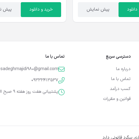
دانلود
پیش نمایش
خرید و دانلود
پیش ن
دسترسی سریع
تماس با ما
درباره ما
sadeghmajidi980@gmail.com
تماس با ما
09332413537
کسب درآمد
پشتیبانی هفت روز هفته 9 صبح الی 9 شب
قوانین و مقررات