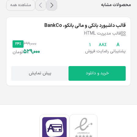
محصولات مشابه
مشاهده همه
قالب داشبورد بانکی و مالی بانکو، BankCo
قالب مدیریت HTML
699,000
24%
1
۸۸%
A
529,000
پشتیبانی
رضایت
فروش
تومان
خرید و دانلود
پیش نمایش