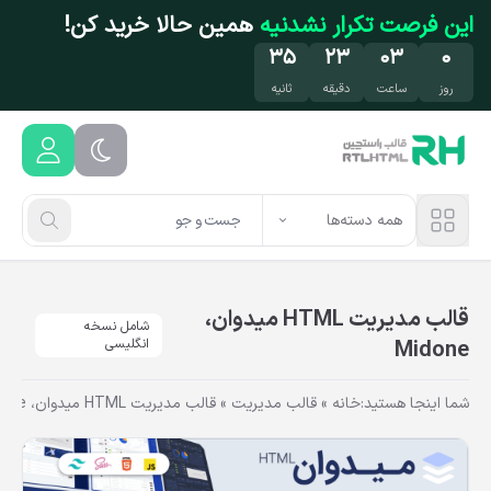
فتن به محتوای اصلی
این فرصت تکرار نشدنیه
همین حالا خرید کن!
۳۴
۲۳
۰۳
۰
روز
ساعت
دقیقه
ثانیه
همه دسته‌ها
قالب مدیریت HTML میدوان،
شامل نسخه
Midone
انگلیسی
شما اینجا هستید:
خانه
»
قالب مدیریت
»
قالب مدیریت HTML میدوان، Midone