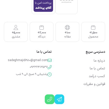
5,000+
2,000+
100+
1,500+
محصول
مقاله
دیدگاه
مشتری
دسترسی سریع
تماس با ما
درباره ما
sadeghmajidi980@gmail.com
09332413537
تماس با ما
پشتیبانی 9 صبح الی 9 شب
کسب درآمد
قوانین و مقررات