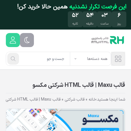
فتن به محتوای اصلی
این فرصت تکرار نشدنیه
همین حالا خرید کن!
۵۲
۵۴
۰۳
۶
روز
ساعت
دقیقه
ثانیه
همه دسته‌ها
قالب Maxu | قالب HTML شرکتی مکسو
شما اینجا هستید:
خانه
»
قالب شرکتی
»
قالب Maxu | قالب HTML شرکتی مکسو