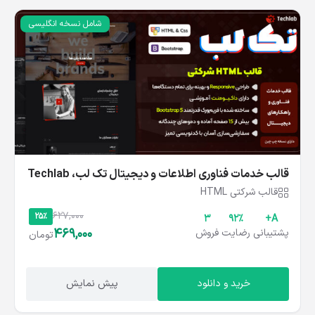
شامل نسخه انگلیسی
قالب خدمات فناوری اطلاعات و دیجیتال تک‌ لب، Techlab
قالب شرکتی HTML
627,000
25%
3
۹۲%
A+
469,000
پشتیبانی
رضایت
فروش
تومان
خرید و دانلود
پیش نمایش