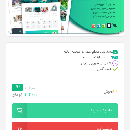
دسترسی مادام‌العمر و آپدیت رایگان
ضمانت بازگشت وجه
پشتیبانی سریع و رایگان
نصب آسان
19%
513,000
26
فروش
413000
تومان
دانلود و خرید
پیشنمایش