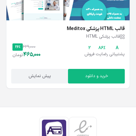
قالب HTML پزشکی Meditox
قالب پزشکی HTML
629,000
26%
2
۸۶%
A
465,000
پشتیبانی
رضایت
فروش
تومان
خرید و دانلود
پیش نمایش