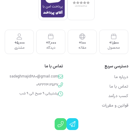
5,000+
2,000+
100+
1,500+
محصول
مقاله
دیدگاه
مشتری
دسترسی سریع
تماس با ما
درباره ما
sadeghmajidi980@gmail.com
09332413537
تماس با ما
پشتیبانی 9 صبح الی 9 شب
کسب درآمد
قوانین و مقررات