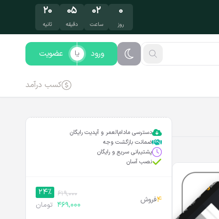
۱۸
۰۵
۰۲
۰
روز
ساعت
دقیقه
ثانیه
ورود
عضویت
یا
کسب درآمد
دسترسی مادام‌العمر و آپدیت رایگان
ضمانت بازگشت وجه
پشتیبانی سریع و رایگان
نصب آسان
24%
619,000
4
فروش
469,000
تومان