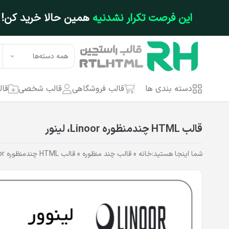
فتن به محتوای اصلی
این فرصت تکرار نشدنیه
همین حالا خرید کن!
همه دسته‌ها
دسته بندی ها
قالب فروشگاهی
قالب شخصی
قال
قالب HTML چندمنظوره Linoor، لینور
شما اینجا هستید:
خانه
»
قالب چند منظوره
»
قالب HTML چندمنظوره Linoor، لینور