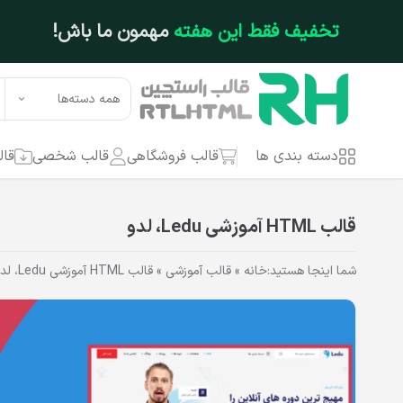
فتن به محتوای اصلی
تخفیف محدود
روی محصولات محبوب! فرصت ر
همه دسته‌ها
دسته بندی ها
قالب فروشگاهی
قالب شخصی
قال
قالب HTML آموزشی Ledu، لدو
شما اینجا هستید:
خانه
»
قالب آموزشی
»
قالب HTML آموزشی Ledu، لدو