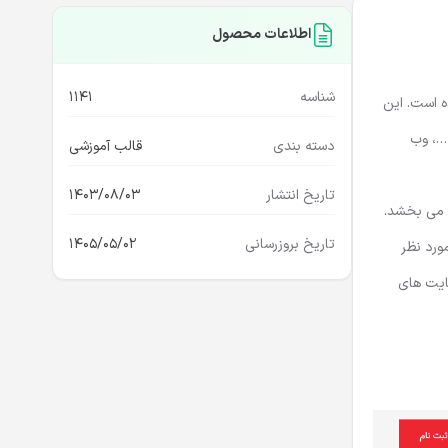
اطلاعات محصول
شناسه
1141
 این قالب با HTML5، Bootstrap 5.x و Sass ایجاد شده است. این
مشاوره و …، وب
دسته بندی
قالب آموزشی
تاریخ انتشار
1403/08/03
 شما می بخشد.
تاریخ بروزرسانی
1405/05/02
ورد نظر
ایت های