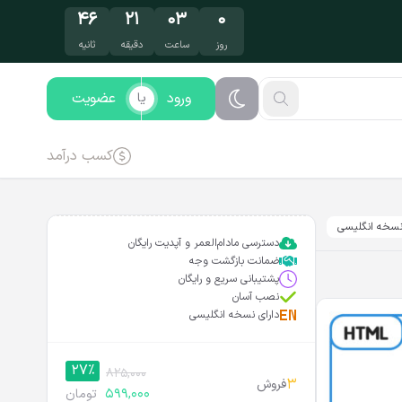
۴۵
۲۱
۰۳
۰
روز
ساعت
دقیقه
ثانیه
ورود
عضویت
یا
کسب درآمد
سخه انگلیسی
دسترسی مادام‌العمر و آپدیت رایگان
ضمانت بازگشت وجه
پشتیبانی سریع و رایگان
نصب آسان
دارای نسخه انگلیسی
27%
825,000
3
فروش
599,000
تومان