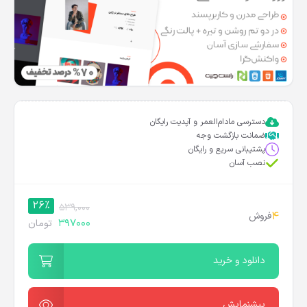
دسترسی مادام‌العمر و آپدیت رایگان
ضمانت بازگشت وجه
پشتیبانی سریع و رایگان
نصب آسان
26%
539,000
4
فروش
397000
تومان
دانلود و خرید
پیشنمایش