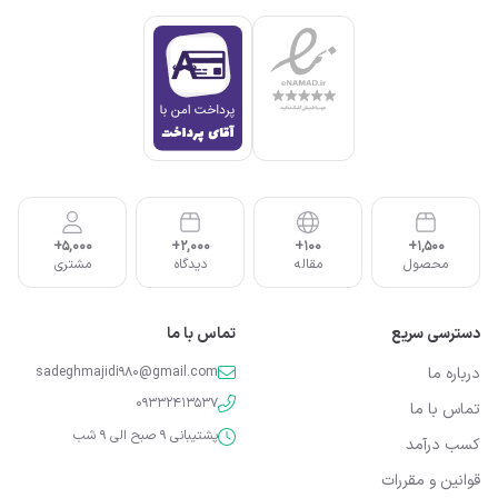
5,000+
2,000+
100+
1,500+
محصول
مقاله
دیدگاه
مشتری
دسترسی سریع
تماس با ما
درباره ما
sadeghmajidi980@gmail.com
09332413537
تماس با ما
پشتیبانی 9 صبح الی 9 شب
کسب درآمد
قوانین و مقررات