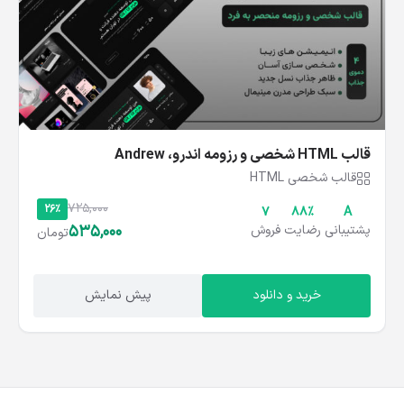
قالب HTML شخصی و رزومه اندرو، Andrew
قالب شخصی HTML
725,000
26%
7
۸۸%
A
535,000
پشتیبانی
رضایت
فروش
تومان
خرید و دانلود
پیش نمایش