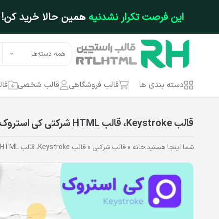
فتن به محتوای اصلی
این فرصت تکرار نشدنیه
همین حالا خرید کن!
همه دسته‌ها
دسته بندی ها
قالب فروشگاهی
قالب شخصی
قال
قالب Keystroke، قالب HTML شرکتی کی استروک
شما اینجا هستید:
خانه
»
قالب شرکتی
»
قالب Keystroke، قالب HTML شرکتی کی استروک