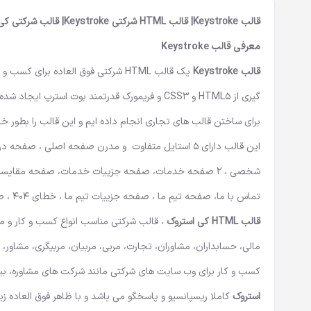
قالب Keystroke| قالب HTML شرکتی Keystroke| قالب شرکتی کی استروک
معرفی
قالب Keystroke
قالب Keystroke
یک
قالب HTML شرکتی
فوق العاده برای کسب و 
گیری از HTML5 و CSS3 و فریمورک قدرتمند بوت ا
برای ساختن قالب های تجاری انجام داده ایم و این قالب را بطور خ
این قالب دارای 5 استایل متفاوت و مدرن صفحه اصلی ،
تماس با ما، صفحه تیم ما ، صفحه جزییات تیم ما ، خطای 404 ، صفحه به زودی ، صفحه سوالات متداول و … را به نمایش در می آورد.
قالب HTML
کی استروک
، قالب شرکتی مناسب انواع کسب و کار و مش
مالی، حسابداران، مشاوران، تجارت، مربی، مربیان، مربیگری، مشاور، 
کسب و کار برای وب سایت های شرکتی مانند شرکت های مشاوره، بیم
استروک
کاملا ریسپانسیو و پاسخگو می باشد و با ظاهر فوق العاده ز