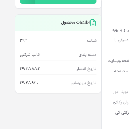
اطلاعات محصول
و با بهره
 عمیقی را
شناسه
392
دسته بندی
قالب شرکتی
، صفحه وبسایت
تاریخ انتشار
1403/08/03
جزییات وبلاگ، صفحه
تاریخ بروزرسانی
1404/09/10
پا، امور
رای وکلای
 HTML شرکتی کی