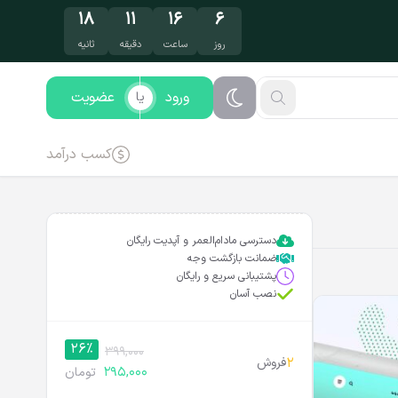
۱۷
۱۱
۱۶
۶
روز
ساعت
دقیقه
ثانیه
ورود
عضویت
یا
کسب درآمد
دسترسی مادام‌العمر و آپدیت رایگان
ضمانت بازگشت وجه
پشتیبانی سریع و رایگان
نصب آسان
26%
399,000
2
فروش
295,000
تومان