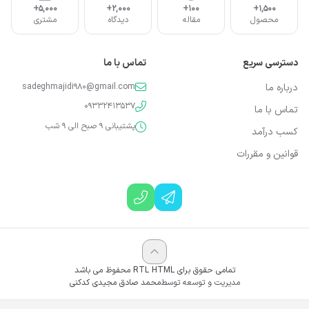
5,000+
2,000+
100+
1,500+
محصول
مقاله
دیدگاه
مشتری
دسترسی سریع
تماس با ما
درباره ما
sadeghmajidi980@gmail.com
09332413537
تماس با ما
پشتیبانی 9 صبح الی 9 شب
کسب درآمد
قوانین و مقررات
تمامی حقوق برای RTL HTML محفوظ می باشد
مدیریت و توسعه توسط
محمد صادق مجیدی کدکنی