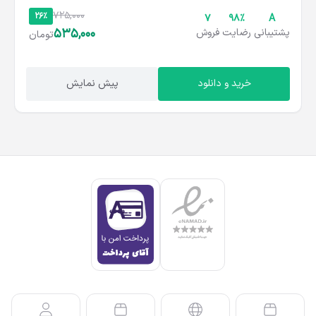
725,000
26%
۷
۹۸%
A
535,000
پشتیبانی
رضایت
فروش
تومان
خرید و دانلود
پیش نمایش