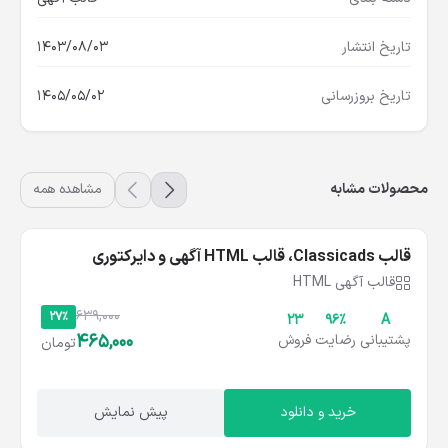
دسته بندی
قالب آگهی
تاریخ انتشار
1403/08/03
تاریخ بروزرسانی
1405/05/02
محصولات مشابه
مشاهده همه
قالب Classicads، قالب HTML آگهی و دایرکتوری
کلاسیک ادز
قالب آگهی HTML
639,000
27%
23
۹۶%
A
465,000
پشتیبانی
رضایت
فروش
تومان
خرید و دانلود
پیش نمایش