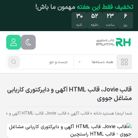
فتن به محتوای اصلی
تخفیف محدود
روی محصولات محبوب! فرصت رو
از دست نده!
۳۰
۵۲
۲۳
۶
روز
ساعت
دقیقه
ثانیه
همه دسته‌ها
قالب Jovie، قالب HTML آگهی و دایرکتوری کاریابی
مشاغل جووی
شما اینجا هستید:
خانه
»
قالب آگهی
»
قالب Jovie، قالب HTML آگهی و دایرکتوری کاریابی مشاغل جووی