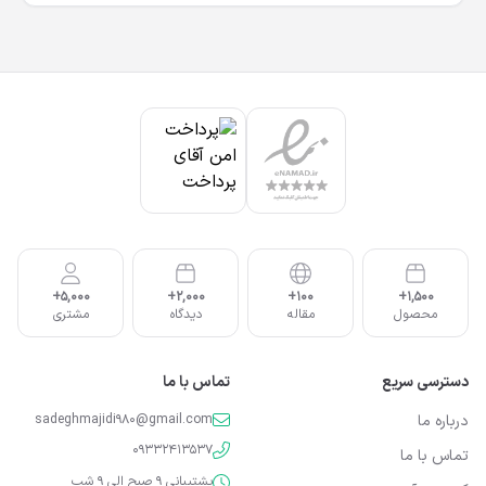
5,000+
2,000+
100+
1,500+
محصول
مقاله
دیدگاه
مشتری
دسترسی سریع
تماس با ما
درباره ما
sadeghmajidi980@gmail.com
09332413537